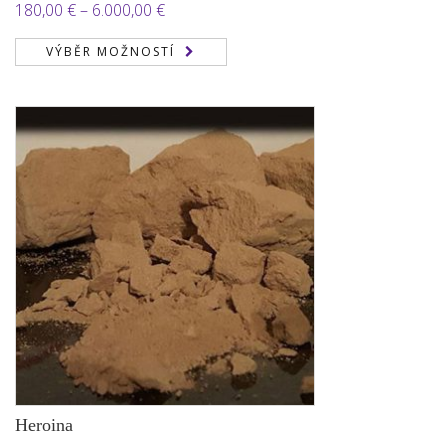
Hodnocení
Rozpětí
180,00
€
–
6.000,00
€
2.00
cen:
z 5
VÝBĚR MOŽNOSTÍ
180,00 €
až
6.000,00 €
Heroina