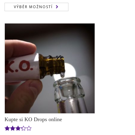
cen:
VÝBĚR MOŽNOSTÍ
150,00 €
až
4.800,00 €
Kupte si KO Drops online