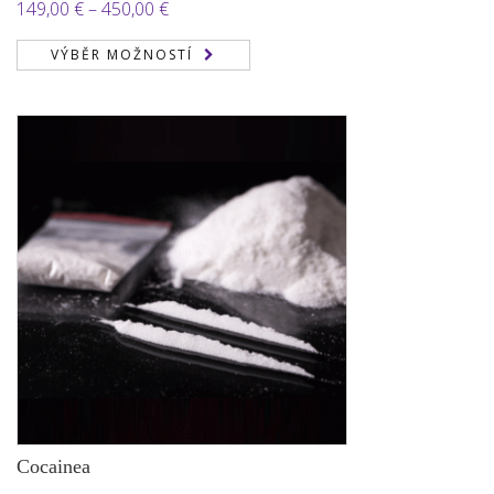
Hodnocení
Rozpětí
149,00
€
–
450,00
€
3.22
z
cen:
5
VÝBĚR MOŽNOSTÍ
149,00 €
až
450,00 €
Cocainea