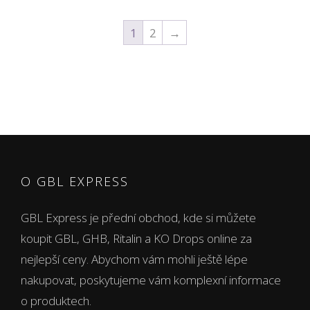
1
2
→
O GBL EXPRESS
GBL Express je přední obchod, kde si můžete
koupit GBL, GHB, Ritalin a KO Drops online za
nejlepší ceny. Abychom vám mohli ještě lépe
nakupovat, poskytujeme vám komplexní informace
o produktech.