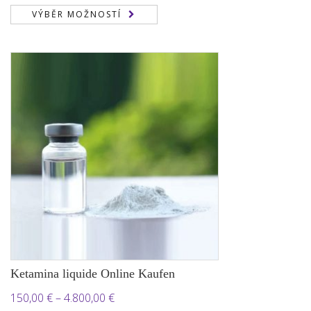
cen:
VÝBĚR MOŽNOSTÍ
150,00 €
až
700,00 €
Ketamina liquide Online Kaufen
Rozpětí
150,00
€
–
4.800,00
€