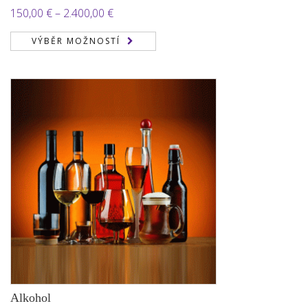
Rozpětí
150,00
€
–
2.400,00
€
cen:
VÝBĚR MOŽNOSTÍ
150,00 €
až
2.400,00 €
Alkohol