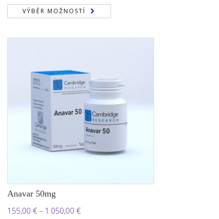
cen:
VÝBĚR MOŽNOSTÍ
150,00 €
až
1.850,00 €
Anavar 50mg
Rozpětí
155,00
€
–
1.050,00
€