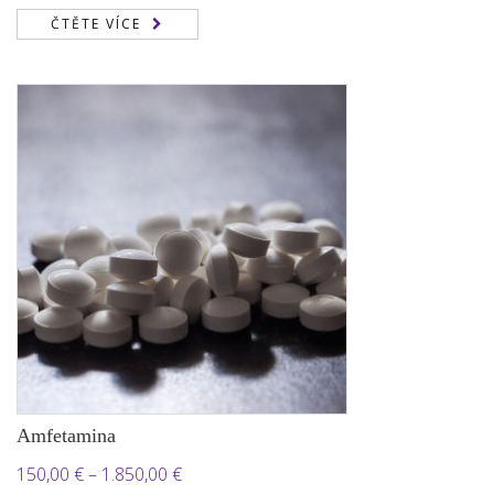
ČTĚTE VÍCE
Amfetamina
Rozpětí
150,00
€
–
1.850,00
€