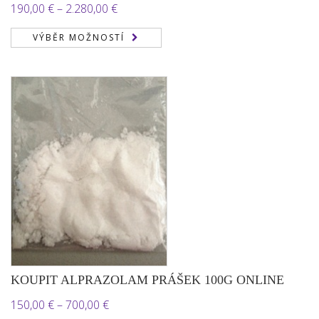
Rozpětí
190,00
€
–
2.280,00
€
cen:
VÝBĚR MOŽNOSTÍ
190,00 €
až
2.280,00 €
KOUPIT ALPRAZOLAM PRÁŠEK 100G ONLINE
Rozpětí
150,00
€
–
700,00
€