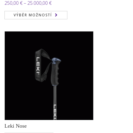
Rozpětí
250,00
€
–
25.000,00
€
cen:
VÝBĚR MOŽNOSTÍ
250,00 €
až
25.000,00 €
Leki Nose