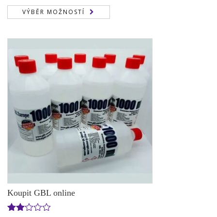
cen:
VÝBĚR MOŽNOSTÍ
155,00 €
až
1.050,00 €
Koupit GBL online