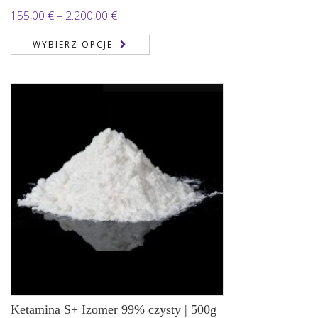
Zakres
155,00
€
–
2.200,00
€
cen:
WYBIERZ OPCJE
od
155,00 €
do
2.200,00 €
Ketamina S+ Izomer 99% czysty | 500g