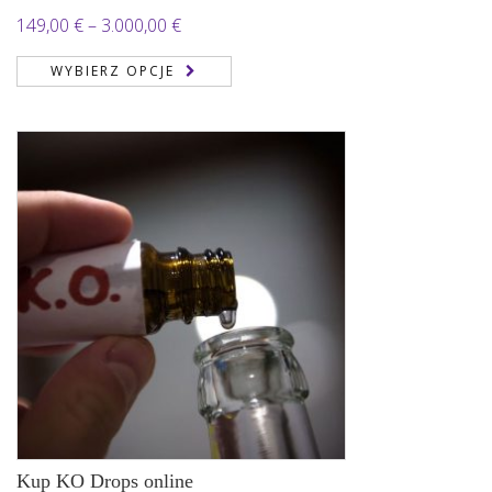
Zakres
149,00
€
–
3.000,00
€
cen:
WYBIERZ OPCJE
od
149,00 €
do
3.000,00 €
Kup KO Drops online