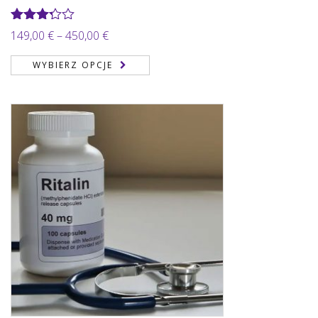
Oceniono
Zakres
149,00
€
–
450,00
€
3.22
na
cen:
5
WYBIERZ OPCJE
od
149,00 €
do
450,00 €