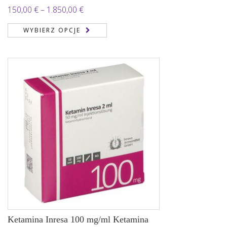
Zakres
150,00
€
–
1.850,00
€
cen:
WYBIERZ OPCJE
od
150,00 €
do
1.850,00 €
Ketamina Inresa 100 mg/ml Ketamina