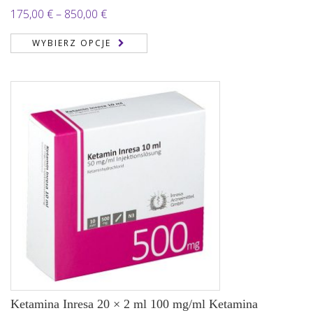
Zakres
175,00
€
–
850,00
€
cen:
WYBIERZ OPCJE
od
175,00 €
do
850,00 €
Ketamina Inresa 20 × 2 ml 100 mg/ml Ketamina