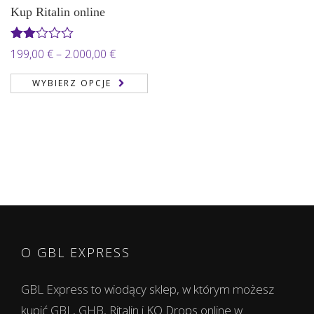
Kup Ritalin online
Oceniono
Zakres
199,00
€
–
2.000,00
€
2.00
cen:
na 5
WYBIERZ OPCJE
od
199,00 €
do
2.000,00 €
O GBL EXPRESS
GBL Express to wiodący sklep, w którym możesz
kupić GBL, GHB, Ritalin i KO Drops online w