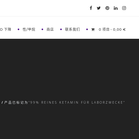
O 下降
性/甲烷
商店
联系我们
0 项目
0,00 €
/
产品已标记为“99% REINES KETAMIN FÜR LABORZWECKE”