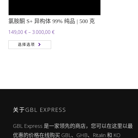
氯胺酮 S+ 异构体 99% 纯品 | 500 克
价
149,00
€
–
3.000,00
€
格
选择选项
范
围：
149,00 €
至
3.000,00 €
关于GBL EXPRESS
GBL Express 是一家领先的商店，您可以在这里以最
优惠的价格在线购买 GBL、GHB、Ritalin 和 KO