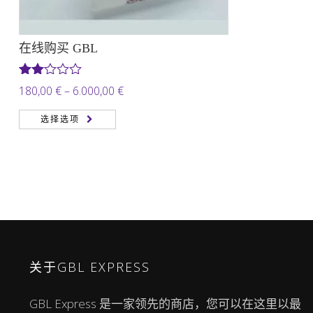
在线购买 GBL
评分
价
180,00
€
–
6.000,00
€
2.00
格
&sol;
选择选项
5
范
围：
180,00 €
至
6.000,00 €
关于GBL EXPRESS
GBL Express 是一家领先的商店，您可以在这里以最