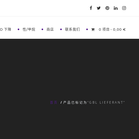
O 下降
性/甲烷
商店
联系我们
0 项目
0,00 €
首页
/
产品已标记为“GBL LIEFERANT”