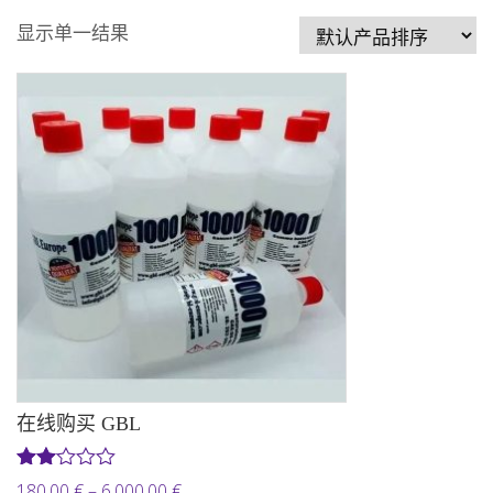
显示单一结果
在线购买 GBL
评分
价
180,00
€
–
6.000,00
€