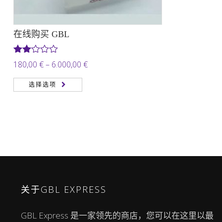
在线购买 GBL
评分
价
180,00
€
–
6.000,00
€
2.00
格
&sol;
选择选项
5
范
围：
180,00 €
至
6.000,00 €
关于GBL EXPRESS
GBL Express 是一家领先的商店，您可以在这里以最