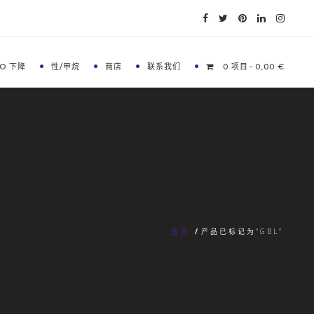
O 下降
性/甲烷
商店
联系我们
0 项目
0,00 €
首页
/
产品已标记为“GBL”