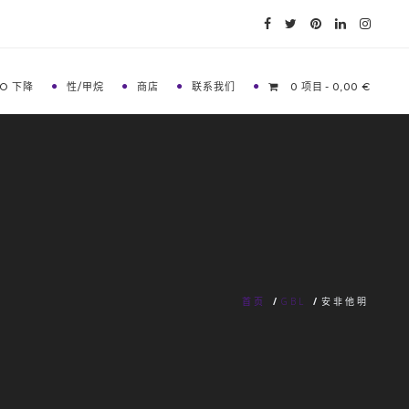
O 下降
性/甲烷
商店
联系我们
0 项目
0,00 €
首页
/
GBL
/
安非他明