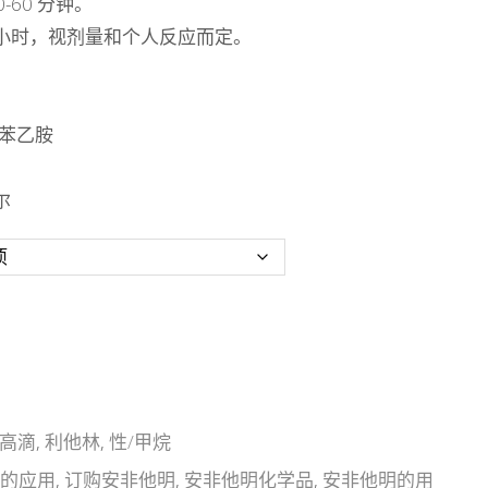
-60 分钟。
8 小时，视剂量和个人反应而定。
苯乙胺
尔
高滴
,
利他林
,
性/甲烷
明的应用
,
订购安非他明
,
安非他明化学品
,
安非他明的用