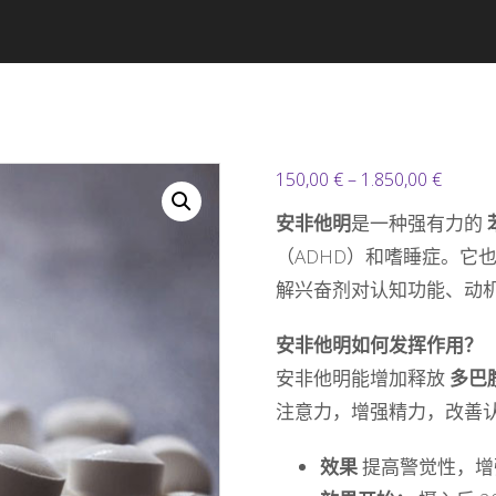
价
150,00
€
–
1.850,00
€
格
安非他明
是一种强有力的
范
（ADHD）和嗜睡症。它
围：
解兴奋剂对认知功能、动
150,00
安非他明如何发挥作用？
至
安非他明能增加释放
1.850,
多巴
注意力，增强精力，改善
效果
提高警觉性，增