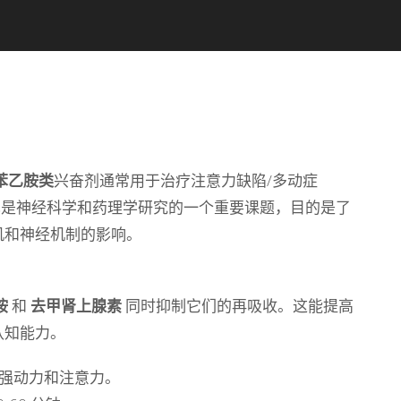
苯乙胺类
兴奋剂通常用于治疗注意力缺陷/多动症
也是神经科学和药理学研究的一个重要课题，目的是了
机和神经机制的影响。
 €
00 €
胺
和
去甲肾上腺素
同时抑制它们的再吸收。这能提高
认知能力。
强动力和注意力。