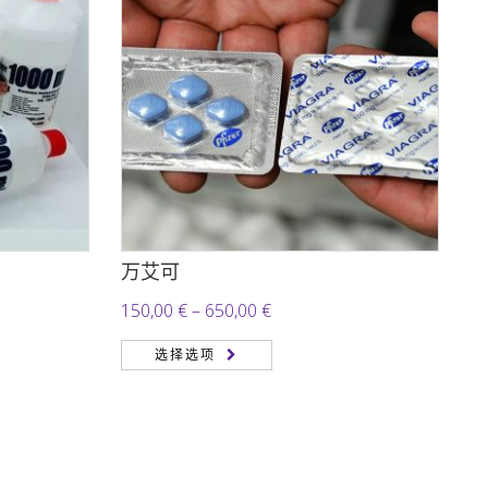
万艾可
价
150,00
€
–
650,00
€
格
选择选项
范
围：
150,00 €
至