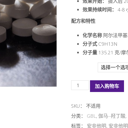
效果开始：
摄入后 20
效果持续时间：
4-
配方和特性
化学名称
阿尔法甲基
分子式
C9H13N
分子量
135.21 克/摩
数量
Amfetamina
加入购物车
数
量
SKU：
不适用
分类：
GBL
,
伽马--羟丁酸
,
标签：
安非他明
,
安非他