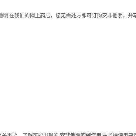
他明
.在我们的网上药店，您无需处方即可订购安非他明，并
至关重要。了解可能出现的
安非他明的副作用
并坚持使用建