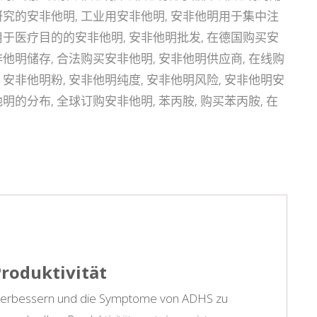
研究的安非他明
,
工业用安非他明
,
安非他明用于集中注
用于医疗目的的安非他明
,
安非他明批发
,
在德国购买安
非他明储存
,
合法购买安非他明
,
安非他明供应商
,
在线购
,
安非他明粉
,
安非他明纯度
,
安非他明风险
,
安非他明安
他明的分布
,
全球订购安非他明
,
苯丙胺
,
购买苯丙胺
,
在
roduktivität
zu verbessern und die Symptome von ADHS zu