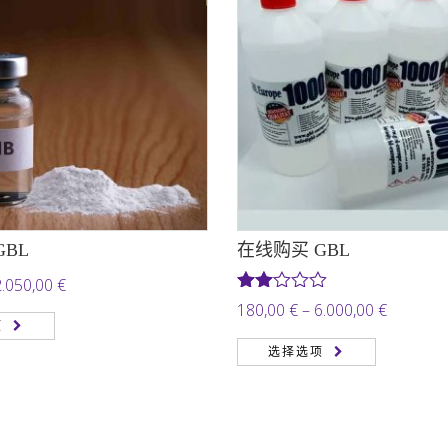
GBL
在线购买 GBL
价
2.050,00
€
评分
价
180,00
€
–
6.000,00
€
格
2.00
项
格
&sol;
范
选择选项
5
范
围：
围：
190,00 €
180,00 €
至