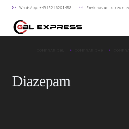
WhatsApp: +4915216201488
Envíenos un correo ele
COMPRAR GBL
COMPRAR GHB
COMPRA
Diazepam