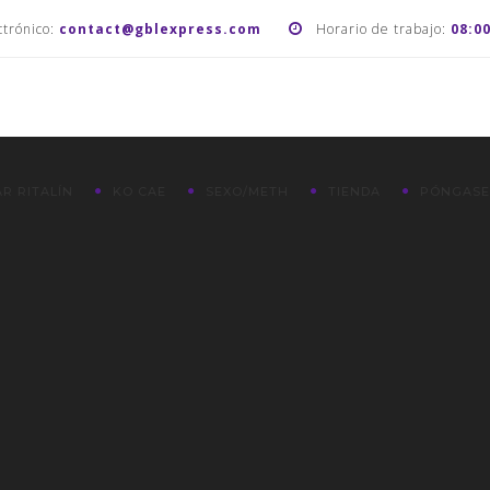
ctrónico:
contact@gblexpress.com
Horario de trabajo:
08:0
R RITALÍN
KO CAE
SEXO/METH
TIENDA
PÓNGASE