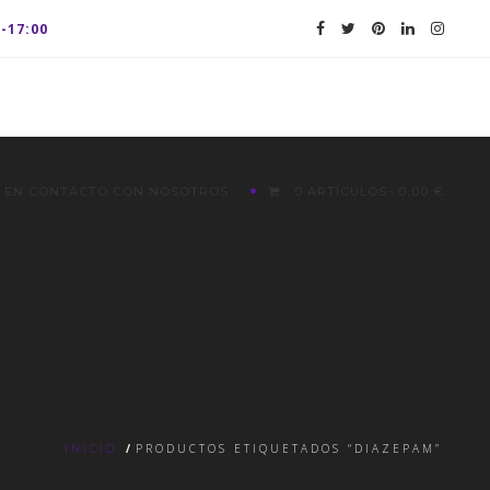
0-17:00
 EN CONTACTO CON NOSOTROS
0 ARTÍCULOS
0,00 €
INICIO
/
PRODUCTOS ETIQUETADOS “DIAZEPAM”