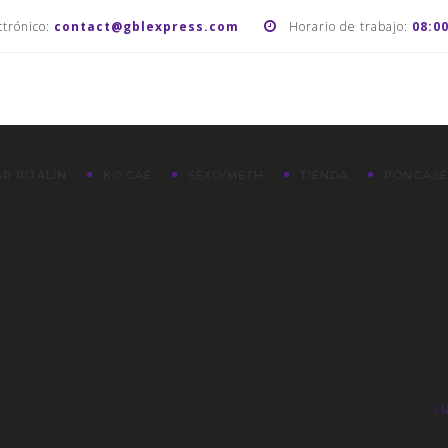
ctrónico:
contact@gblexpress.com
Horario de trabajo:
08:0
R RITALÍN
KO CAE
SEXO/METH
TIENDA
PÓNGASE
I