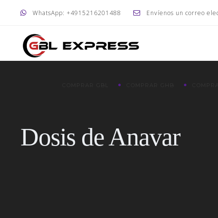
WhatsApp: +4915216201488
Envíenos un correo ele
COMPRAR GBL
COMPRAR GHB
COMPRA
Dosis de Anavar