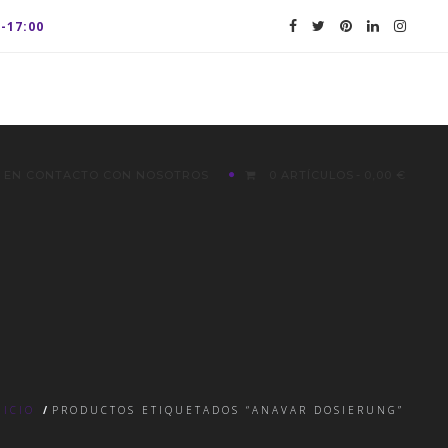
0-17:00
 EN CONTACTO CON NOSOTROS
0 ARTÍCULOS
0,00 €
NICIO
/
PRODUCTOS ETIQUETADOS “ANAVAR DOSIERUNG”