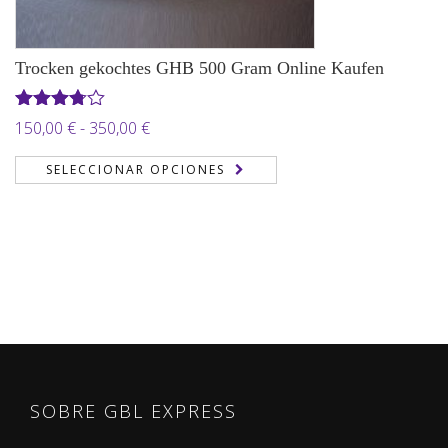
Trocken gekochtes GHB 500 Gram Online Kaufen
Valorado
Rango
150,00
€
-
350,00
€
en
3.71
de
de 5
SELECCIONAR OPCIONES
precios:
desde
150,00 €
hasta
350,00 €
SOBRE GBL EXPRESS