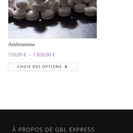
Amfetamina
Plage
150,00
€
–
1.850,00
€
de
CHOIX DES OPTIONS
prix :
150,00 €
à
1.850,00 €
À PROPOS DE GBL EXPRESS