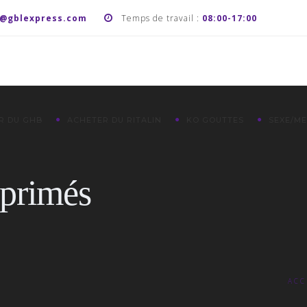
t@gblexpress.com
Temps de travail :
08:00-17:00
R DU GHB
ACHETER DU RITALIN
KO GOUTTES
SEXE/M
primés
ACC