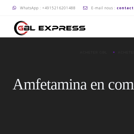
WhatsApp : +4915216201488
E-mail nous :
contac
ACHETER GBL
ACHETE
Amfetamina en com