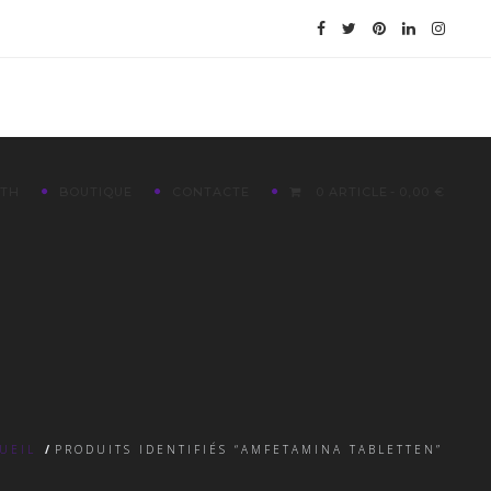
ETH
BOUTIQUE
CONTACTE
0 ARTICLE
0,00 €
UEIL
/
PRODUITS IDENTIFIÉS “AMFETAMINA TABLETTEN”