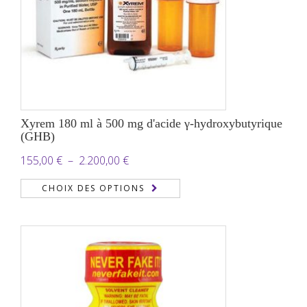
Xyrem 180 ml à 500 mg d'acide γ-hydroxybutyrique
(GHB)
Plage
155,00
€
–
2.200,00
€
de
CHOIX DES OPTIONS
prix :
155,00 €
à
2.200,00 €