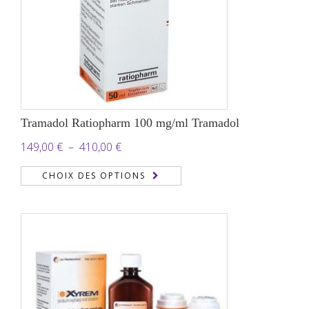
Tramadol Ratiopharm 100 mg/ml Tramadol
Plage
149,00
€
–
410,00
€
de
CHOIX DES OPTIONS
prix :
149,00 €
à
410,00 €