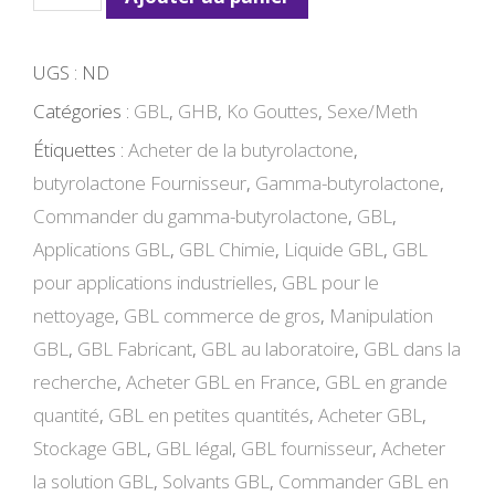
de
GBL
UGS :
ND
Online
Catégories :
GBL
,
GHB
,
Ko Gouttes
,
Sexe/Meth
Kaufen
Étiquettes :
Acheter de la butyrolactone
,
butyrolactone Fournisseur
,
Gamma-butyrolactone
,
Commander du gamma-butyrolactone
,
GBL
,
Applications GBL
,
GBL Chimie
,
Liquide GBL
,
GBL
pour applications industrielles
,
GBL pour le
nettoyage
,
GBL commerce de gros
,
Manipulation
GBL
,
GBL Fabricant
,
GBL au laboratoire
,
GBL dans la
recherche
,
Acheter GBL en France
,
GBL en grande
quantité
,
GBL en petites quantités
,
Acheter GBL
,
Stockage GBL
,
GBL légal
,
GBL fournisseur
,
Acheter
la solution GBL
,
Solvants GBL
,
Commander GBL en