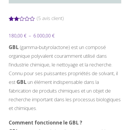
(
5
avis client)
Noté
3
2.00
Plage
180,00
€
–
6.000,00
€
sur
5
de
basé
GBL
(gamma-butyrolactone) est un composé
sur
prix :
organique polyvalent couramment utilisé dans
notations
client
180,00 €
l'industrie chimique, le nettoyage et la recherche.
à
Connu pour ses puissantes propriétés de solvant, il
6.000,00 €
est
GBL
un élément indispensable dans la
fabrication de produits chimiques et un objet de
recherche important dans les processus biologiques
et chimiques.
Comment fonctionne le GBL ?