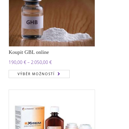
Koupit GBL online
Rozpětí
190,00
€
–
2.050,00
€
cen:
VÝBĚR MOŽNOSTÍ
190,00 €
až
2.050,00 €