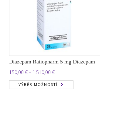
Diazepam Ratiopharm 5 mg Diazepam
Rozpětí
150,00
€
–
1.510,00
€
cen:
VÝBĚR MOŽNOSTÍ
150,00 €
až
1.510,00 €