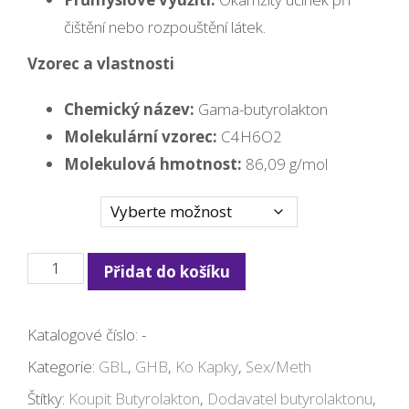
čištění nebo rozpouštění látek.
Vzorec a vlastnosti
Chemický název:
Gama-butyrolakton
Molekulární vzorec:
C4H6O2
Molekulová hmotnost:
86,09 g/mol
Množství
GBL
Přidat do košíku
Online
Kaufen
Katalogové číslo:
-
množství
Kategorie:
GBL
,
GHB
,
Ko Kapky
,
Sex/Meth
Štítky:
Koupit Butyrolakton
,
Dodavatel butyrolaktonu
,