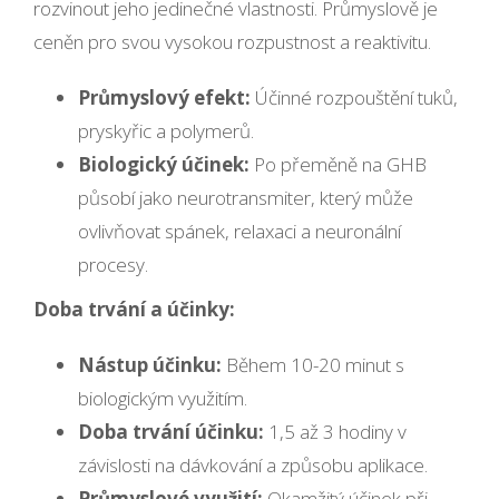
rozvinout jeho jedinečné vlastnosti. Průmyslově je
ceněn pro svou vysokou rozpustnost a reaktivitu.
Průmyslový efekt:
Účinné rozpouštění tuků,
pryskyřic a polymerů.
Biologický účinek:
Po přeměně na GHB
působí jako neurotransmiter, který může
ovlivňovat spánek, relaxaci a neuronální
procesy.
Doba trvání a účinky:
Nástup účinku:
Během 10-20 minut s
biologickým využitím.
Doba trvání účinku:
1,5 až 3 hodiny v
závislosti na dávkování a způsobu aplikace.
Průmyslové využití:
Okamžitý účinek při