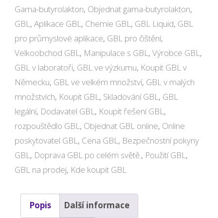
Gama-butyrolakton
,
Objednat gama-butyrolakton
,
GBL
,
Aplikace GBL
,
Chemie GBL
,
GBL Liquid
,
GBL
pro průmyslové aplikace
,
GBL pro čištění
,
Velkoobchod GBL
,
Manipulace s GBL
,
Výrobce GBL
,
GBL v laboratoři
,
GBL ve výzkumu
,
Koupit GBL v
Německu
,
GBL ve velkém množství
,
GBL v malých
množstvích
,
Koupit GBL
,
Skladování GBL
,
GBL
legální
,
Dodavatel GBL
,
Koupit řešení GBL
,
rozpouštědlo GBL
,
Objednat GBL online
,
Online
poskytovatel GBL
,
Cena GBL
,
Bezpečnostní pokyny
GBL
,
Doprava GBL po celém světě.
,
Použití GBL
,
GBL na prodej
,
Kde koupit GBL
Popis
Další informace