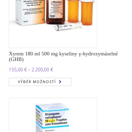
Xyrem 180 ml 500 mg kyseliny γ-hydroxymáselné
(GHB)
Rozpětí
155,00
€
–
2.200,00
€
cen:
VÝBĚR MOŽNOSTÍ
155,00 €
až
2.200,00 €