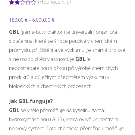
(Hodnocení:
5
)
Hodnoceno
3
2.00
Rozpětí
180,00
€
–
6.000,00
€
z 5
na
cen:
základě
GBL
(gama-butyrolakton) je univerzální organická
hodnocení
180,00 €
sloučenina, která se široce používá v chemickém
zákazníků
až
průmyslu, při čištění a ve výzkumu. Je známá pro své
6.000,00 €
silné rozpouštěcí vlastnosti, je
GBL
je
nepostradatelnou složkou při výrobě chemických
produktů a důležitým předmětem výzkumu v
biologických a chemických procesech.
Jak GBL funguje?
GBL
se v těle přeměňuje na kyselinu gama-
hydroxymáselnou (GHB), která ovlivňuje centrální
nervový systém. Tato chemická přeměna umožňuje