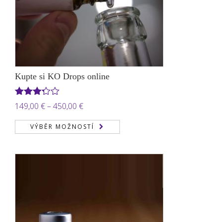
Kupte si KO Drops online
Hodnocení
Rozpětí
149,00
€
–
450,00
€
3.22
z
cen:
5
VÝBĚR MOŽNOSTÍ
149,00 €
až
450,00 €