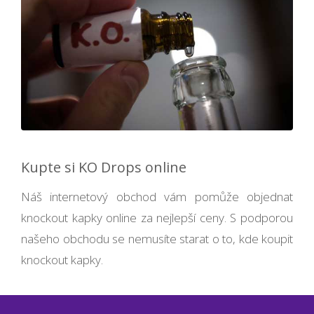
Kupte si KO Drops online
Náš internetový obchod vám pomůže objednat
knockout kapky online za nejlepší ceny. S podporou
našeho obchodu se nemusíte starat o to, kde koupit
knockout kapky.