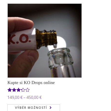
až
950,00 €
Kupte si KO Drops online
Hodnocení
Rozpětí
149,00
€
–
450,00
€
3.22
z
cen:
5
VÝBĚR MOŽNOSTÍ