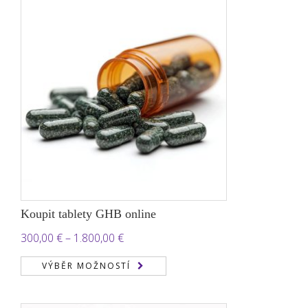
2.050,00 €
Koupit tablety GHB online
Rozpětí
300,00
€
–
1.800,00
€
cen:
VÝBĚR MOŽNOSTÍ
300,00 €
až