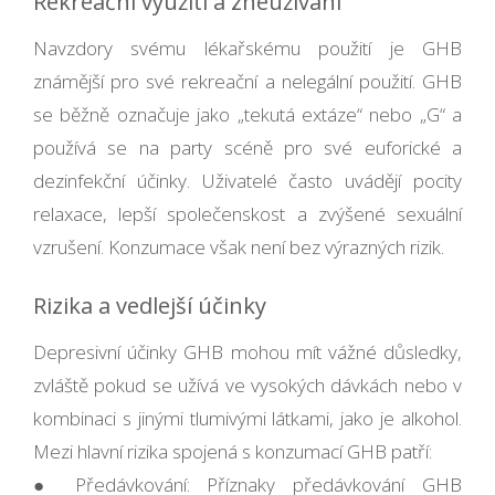
Rekreační využití a zneužívání
Navzdory svému lékařskému použití je GHB
známější pro své rekreační a nelegální použití. GHB
se běžně označuje jako „tekutá extáze“ nebo „G“ a
používá se na party scéně pro své euforické a
dezinfekční účinky. Uživatelé často uvádějí pocity
relaxace, lepší společenskost a zvýšené sexuální
vzrušení. Konzumace však není bez výrazných rizik.
Rizika a vedlejší účinky
Depresivní účinky GHB mohou mít vážné důsledky,
zvláště pokud se užívá ve vysokých dávkách nebo v
kombinaci s jinými tlumivými látkami, jako je alkohol.
Mezi hlavní rizika spojená s konzumací GHB patří:
● Předávkování: Příznaky předávkování GHB