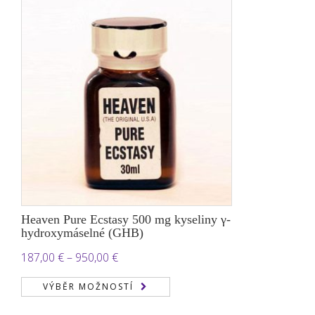
1.800,00 €
Heaven Pure Ecstasy 500 mg kyseliny γ-
hydroxymáselné (GHB)
Rozpětí
187,00
€
–
950,00
€
cen:
VÝBĚR MOŽNOSTÍ
187,00 €