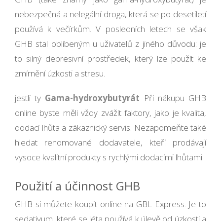
nebezpečná a nelegální droga, která se po desetiletí
používá k večírkům. V posledních letech se však
GHB stal oblíbeným u uživatelů z jiného důvodu: je
to silný depresivní prostředek, který lze použít ke
zmírnění úzkosti a stresu.
jestli ty
Gama-hydroxybutyrát
Při nákupu GHB
online byste měli vždy zvážit faktory, jako je kvalita,
dodací lhůta a zákaznický servis. Nezapomeňte také
hledat renomované dodavatele, kteří prodávají
vysoce kvalitní produkty s rychlými dodacími lhůtami.
Použití a účinnost GHB
GHB si můžete koupit online na GBL Express. Je to
sedativum, které se léta používá k úlevě od úzkosti a