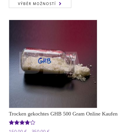
cen:
VÝBĚR MOŽNOSTÍ
199,00 €
až
2.000,00 €
Trocken gekochtes GHB 500 Gram Online Kaufen
Hodnocení
Rozpětí
150,00
€
–
350,00
€