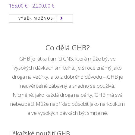
Rozpětí
155,00
€
–
2.200,00
€
cen:
VÝBĚR MOŽNOSTÍ
155,00 €
až
2.200,00 €
Co dělá GHB?
GHB je látka tlumící CNS, která může být ve
vysokých dávkách smrtelná. Je široce známý jako
droga na večírky, a to z dobrého důvodu – GHB je
neuvěřitelně zábavný a snadno se používá.
Nicméně, jako každá droga na párty, GHB má svá
nebezpečí. Může například působit jako narkotikum
a ve vysokých dávkách být smrtelné.
Lékařské použití GHB