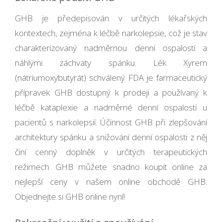
GHB je předepisován v určitých lékařských
kontextech, zejména k léčbě narkolepsie, což je stav
charakterizovaný nadměrnou denní ospalostí a
náhlými záchvaty spánku. Lék Xyrem
(nátriumoxybutyrát) schválený FDA je farmaceutický
přípravek GHB dostupný k prodeji a používaný k
léčbě kataplexie a nadměrné denní ospalosti u
pacientů s narkolepsií. Účinnost GHB při zlepšování
architektury spánku a snižování denní ospalosti z něj
činí cenný doplněk v určitých terapeutických
režimech. GHB můžete snadno koupit online za
nejlepší ceny v našem online obchodě GHB.
Objednejte si GHB online nyní!