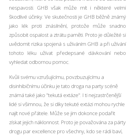
nespavosti. GHB však může mít i některé velmi
škodlivé účinky. Ve skutečnosti je GHB běžně známý
jako lék proti znásilnění, protože může snadno
způsobit ospalost a ztrátu paměti. Proto je důležité si
uvědomit rizika spojená s užíváním GHB a při užívání
tohoto léku užívat předepsané dávkování nebo
vyhledat odbornou pomoc.
Kvůli svému vzrušujícímu, povzbuzujícímu a
disinhibičnímu účinku je tato droga na party scéně
známá také jako "tekutá extáze". I ti nejzastrčenější
lidé si všimnou, že si díky tekuté extázi mohou rychle
najít nové přátele. Může se jim dokonce podařit
získat jejich náklonnost. Proto je považována za párty
drogu par excellence pro všechny, kdo se rádi baví,