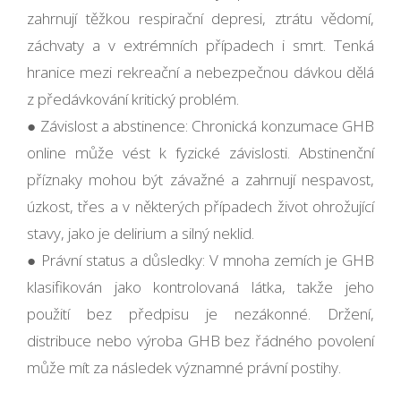
zahrnují těžkou respirační depresi, ztrátu vědomí,
záchvaty a v extrémních případech i smrt. Tenká
hranice mezi rekreační a nebezpečnou dávkou dělá
z předávkování kritický problém.
● Závislost a abstinence: Chronická konzumace GHB
online může vést k fyzické závislosti. Abstinenční
příznaky mohou být závažné a zahrnují nespavost,
úzkost, třes a v některých případech život ohrožující
stavy, jako je delirium a silný neklid.
● Právní status a důsledky: V mnoha zemích je GHB
klasifikován jako kontrolovaná látka, takže jeho
použití bez předpisu je nezákonné. Držení,
distribuce nebo výroba GHB bez řádného povolení
může mít za následek významné právní postihy.