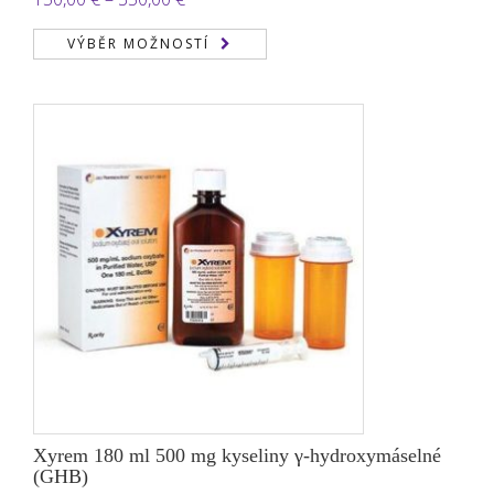
3.71
z 5
cen:
VÝBĚR MOŽNOSTÍ
150,00 €
až
350,00 €
Xyrem 180 ml 500 mg kyseliny γ-hydroxymáselné
(GHB)