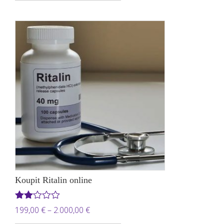
149,00 €
až
450,00 €
Koupit Ritalin online
Hodnocení
Rozpětí
199,00
€
–
2.000,00
€
2.00
z 5