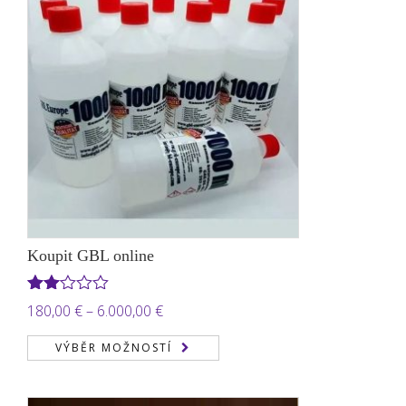
Koupit GBL online
Hodnocení
Rozpětí
180,00
€
–
6.000,00
€
2.00
cen:
z 5
VÝBĚR MOŽNOSTÍ
180,00 €
až