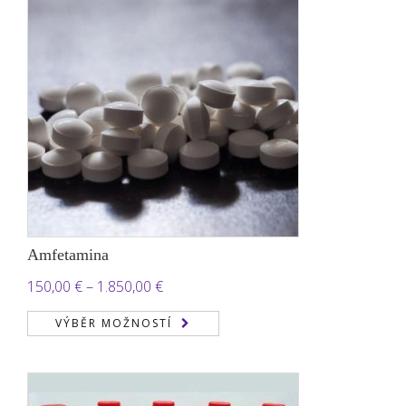
Amfetamina
Rozpětí
150,00
€
–
1.850,00
€
cen:
VÝBĚR MOŽNOSTÍ
150,00 €
až
1.850,00 €