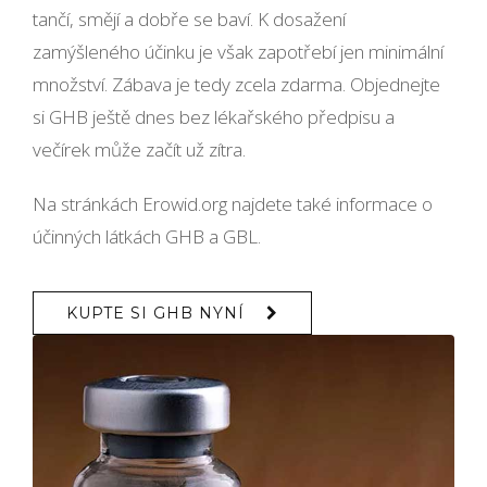
tančí, smějí a dobře se baví. K dosažení
zamýšleného účinku je však zapotřebí jen minimální
množství. Zábava je tedy zcela zdarma. Objednejte
si GHB ještě dnes bez lékařského předpisu a
večírek může začít už zítra.
Na stránkách Erowid.org najdete také informace o
účinných látkách GHB a GBL.
KUPTE SI GHB NYNÍ