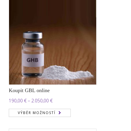
6.000,00 €
Koupit GBL online
Rozpětí
190,00
€
–
2.050,00
€
cen:
VÝBĚR MOŽNOSTÍ
190,00 €
až