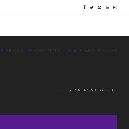
NEGOZIO
CONTATTATECI
0 ELEMENTI
0,00 €
CASA
/
COMPRA GBL ONLINE