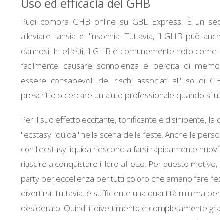
Uso ed efficacia del GHB
Puoi compra GHB online su GBL Express. È un sedat
alleviare l'ansia e l'insonnia. Tuttavia, il GHB può anc
dannosi. In effetti, il GHB è comunemente noto come
facilmente causare sonnolenza e perdita di memor
essere consapevoli dei rischi associati all'uso di
prescritto o cercare un aiuto professionale quando si u
Per il suo effetto eccitante, tonificante e disinibente, 
"ecstasy liquida" nella scena delle feste. Anche le pers
con l'ecstasy liquida riescono a farsi rapidamente nuov
riuscire a conquistare il loro affetto. Per questo motivo
party per eccellenza per tutti coloro che amano fare fes
divertirsi. Tuttavia, è sufficiente una quantità minima per
desiderato. Quindi il divertimento è completamente grat