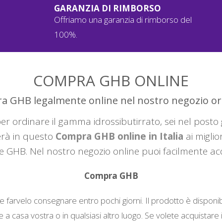
GARANZIA DI RIMBORSO
Offriamo una garanzia di rimborso del
100%.
COMPRA GHB ONLINE
 GHB legalmente online nel nostro negozio or
 ordinare il gamma idrossibutirrato, sei nel posto g
erà in questo
Compra GHB online in Italia
ai miglio
e GHB. Nel nostro negozio online puoi facilmente a
Compra GHB
 e farvelo consegnare entro pochi giorni. Il prodotto è dispo
 casa vostra o in qualsiasi altro luogo. Se volete acquistare 