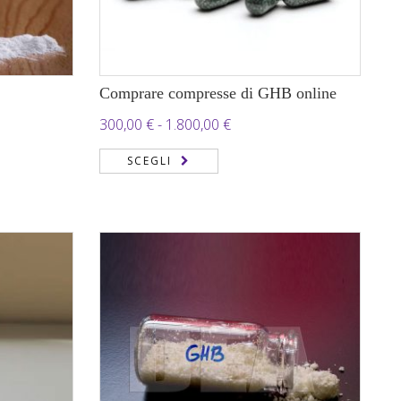
Comprare compresse di GHB online
Fascia
300,00
€
-
1.800,00
€
di
SCEGLI
prezzo:
da
300,00 €
a
 €
1.800,00 €