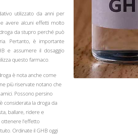
ivo utilizzato da anni per
he avere alcuni effetti molto
 droga da stupro perché può
ia. Pertanto, è importante
 GHB e assumere il dosaggio
tilizza questo farmaco.
la droga è nota anche come
one più riservate notano che
i amici. Possono persino
, è considerata la droga da
ta, ballare, ridere e
 ottenere l'effetto
uito. Ordinate il GHB oggi