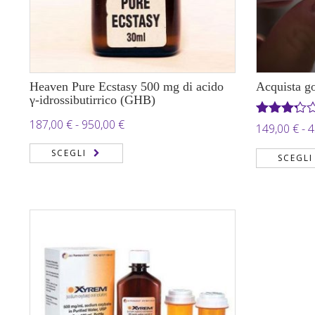
Heaven Pure Ecstasy 500 mg di acido
Acquista g
γ-idrossibutirrico (GHB)
Fascia
187,00
€
-
950,00
€
Valutato
149,00
€
-
4
3.22
di
su 5
SCEGLI
SCEGLI
prezzo:
da
187,00 €
a
950,00 €