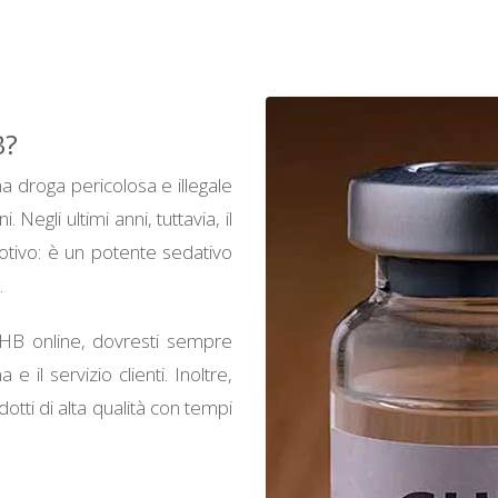
B?
 droga pericolosa e illegale
Negli ultimi anni, tuttavia, il
otivo: è un potente sedativo
.
 online, dovresti sempre
 il servizio clienti. Inoltre,
dotti di alta qualità con tempi