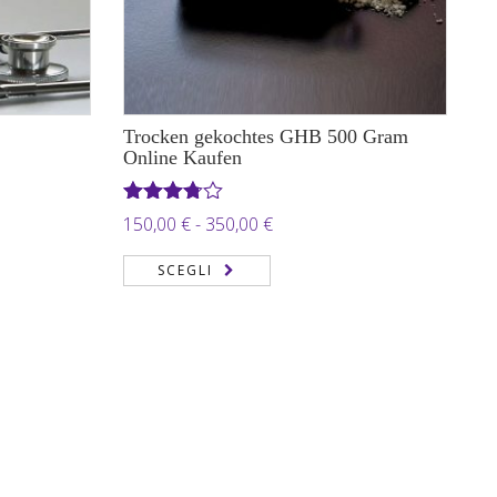
Trocken gekochtes GHB 500 Gram
Online Kaufen
Valutato
Fascia
150,00
€
-
350,00
€
3.71
su
di
5
SCEGLI
prezzo:
da
150,00 €
a
 €
350,00 €