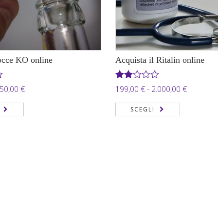
occe KO online
Acquista il Ritalin online
Valutato
Fascia
Fascia
50,00
€
199,00
€
-
2.000,00
€
2.00
di
di
su
SCEGLI
5
prezzo:
prezzo:
da
da
149,00 €
199,00 €
a
a
450,00 €
2.000,00