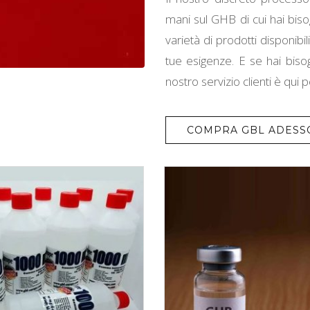
mani sul GHB di cui hai bi
varietà di prodotti disponibi
tue esigenze. E se hai bisog
nostro servizio clienti è qui pe
COMPRA GBL ADESS