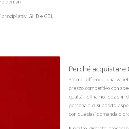
are domani.
 principi attivi GHB e GBL.
Perché acquistare 
Stiamo offrendo una variet
prezzo competitivo con spedi
qualità, offriamo opzioni
personale di supporto espert
con qualsiasi domanda o pr
Il nostro discreto processo