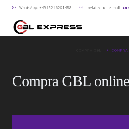
WhatsApp: +4915216201488
Inviateci un'e-mail:
co
COMPRA GBL
COMPRA
Compra GBL onlin