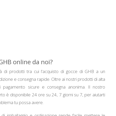
GHB online da noi?
à di prodotti tra cui l'acquisto di gocce di GHB a un
zione e consegna rapide. Oltre ai nostri prodotti di alta
 di pagamento sicure e consegna anonima. Il nostro
o è disponibile 24 ore su 24, 7 giorni su 7, per aiutarti
oblema tu possa avere.
 di imballaggio e ordinazione rende facile mettere le