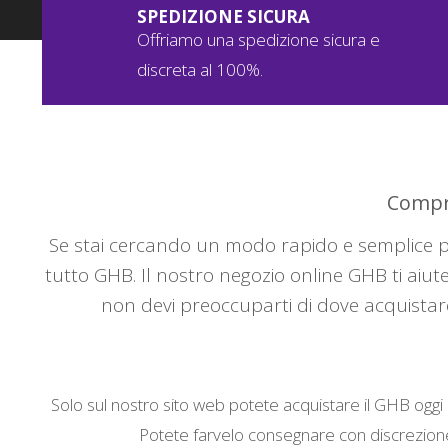
SPEDIZIONE SICURA
Offriamo una spedizione sicura e
discreta al 100%.
Compra
Se stai cercando un modo rapido e semplice per
tutto GHB. Il nostro negozio online GHB ti aiut
non devi preoccuparti di dove acquistar
Solo sul nostro sito web potete acquistare il GHB oggi
Potete farvelo consegnare con discrezione a