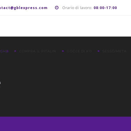
ntact@gblexpress.com
Orario di lavoro:
08:00-17:00
 GHB
COMPRA IL RITALIN
GOCCE DI KO
SESSO/META
e