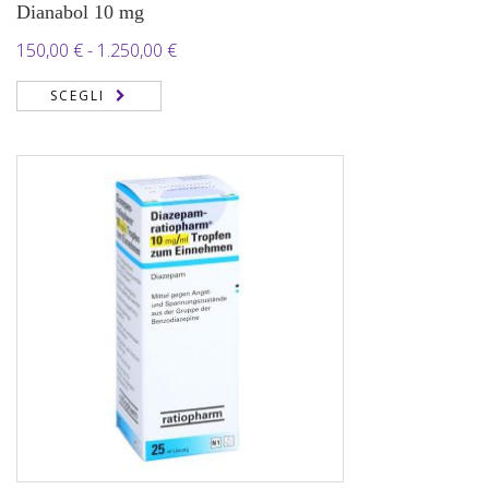
Dianabol 10 mg
Fascia
150,00
€
-
1.250,00
€
di
SCEGLI
prezzo:
da
150,00 €
a
1.250,00 €