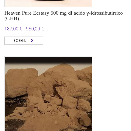
Heaven Pure Ecstasy 500 mg di acido γ-idrossibutirrico
(GHB)
Fascia
187,00
€
-
950,00
€
di
SCEGLI
prezzo:
da
187,00 €
a
950,00 €