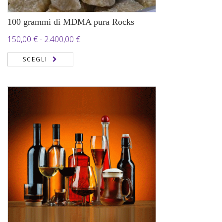
100 grammi di MDMA pura Rocks
Fascia
150,00
€
-
2.400,00
€
di
SCEGLI
prezzo:
da
150,00 €
a
2.400,00 €