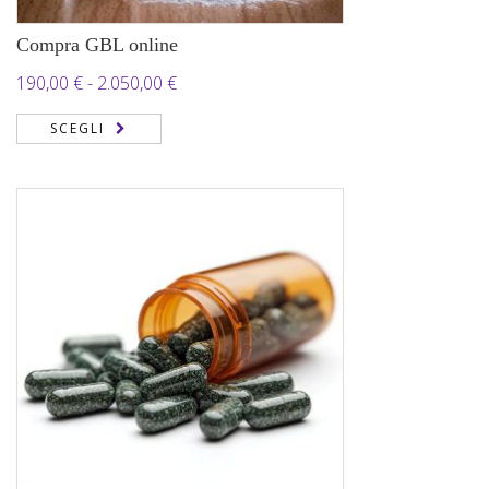
Compra GBL online
Fascia
190,00
€
-
2.050,00
€
di
SCEGLI
prezzo:
da
190,00 €
a
2.050,00 €