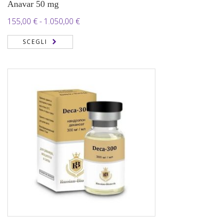
Anavar 50 mg
Fascia
155,00
€
-
1.050,00
€
di
SCEGLI
prezzo:
da
155,00 €
a
1.050,00 €