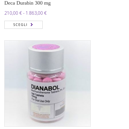
Deca Durabin 300 mg
Fascia
210,00
€
-
1.863,00
€
di
SCEGLI
prezzo:
da
210,00 €
a
1.863,00 €