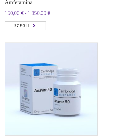
Amfetamina
Fascia
150,00
€
-
1.850,00
€
di
SCEGLI
prezzo:
da
150,00 €
a
1.850,00 €