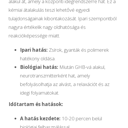
alakul át, amely a központi idegrendszerre hat. Ez a
kémiai átalakulás teszi lehetővé egyedi
tulajdonságainak kibontakozását. Ipari szempontból
nagyra értékelik nagy oldhatósága és
reakcióképessége miatt.
Ipari hatás:
Zsírok, gyanták és polimerek
hatékony oldása.
Biológiai hatás:
Miután GHB-vá alakul,
neurotranszmitterként hat, amely
befolyásolhatja az alvást, a relaxációt és az
idegi folyamatokat.
Időtartam és hatások:
A hatás kezdete:
10-20 percen belül
biológiai felhasználással.