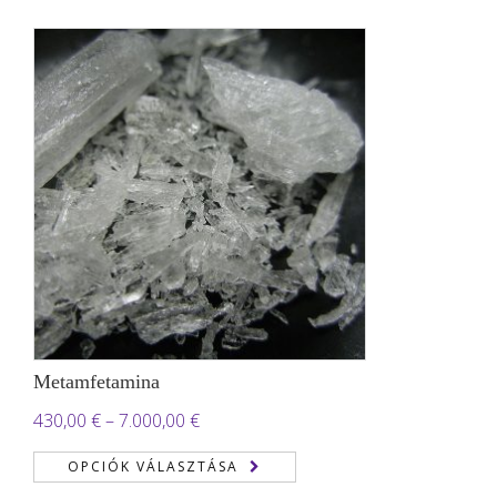
700,00 €
Metamfetamina
Ártartomány:
430,00
€
–
7.000,00
€
430,00 €
OPCIÓK VÁLASZTÁSA
-