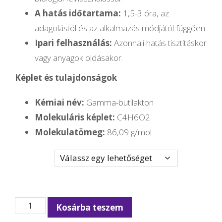
A hatás időtartama:
1,5-3 óra, az
adagolástól és az alkalmazás módjától függően.
Ipari felhasználás:
Azonnali hatás tisztításkor
vagy anyagok oldásakor.
Képlet és tulajdonságok
Kémiai név:
Gamma-butilakton
Molekuláris képlet:
C4H6O2
Molekulatömeg:
86,09 g/mol
Mennyiség
GBL
Kosárba teszem
Online