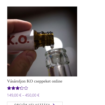
7.000,00 €
Vásároljon KO cseppeket online
Értékelés:
Ártartomány:
149,00
€
–
450,00
€
3.22
/
149,00 €
5
OPCIÓK VÁLASZTÁSA