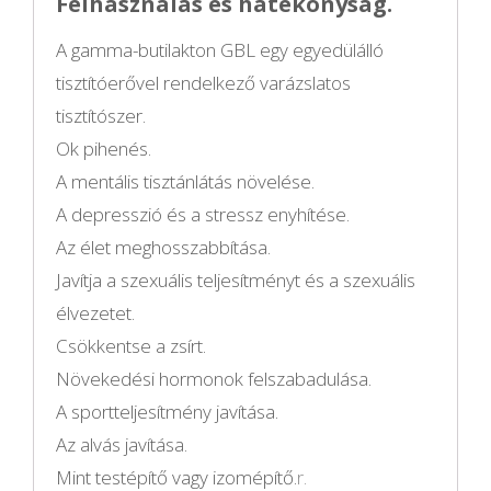
Felhasználás és hatékonyság.
A gamma-butilakton GBL egy egyedülálló
tisztítóerővel rendelkező varázslatos
tisztítószer.
Ok pihenés.
A mentális tisztánlátás növelése.
A depresszió és a stressz enyhítése.
Az élet meghosszabbítása.
Javítja a szexuális teljesítményt és a szexuális
élvezetet.
Csökkentse a zsírt.
Növekedési hormonok felszabadulása.
A sportteljesítmény javítása.
Az alvás javítása.
Mint testépítő vagy izomépítő.
r.