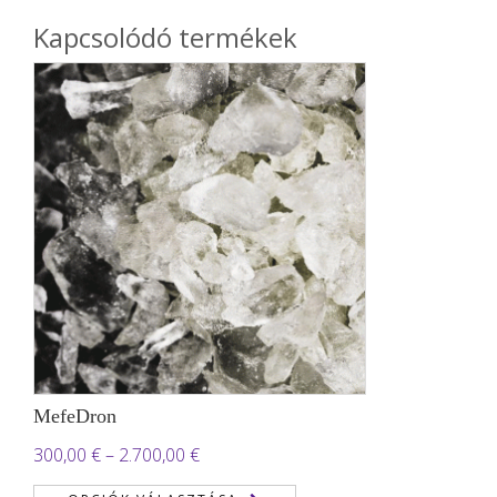
Kapcsolódó termékek
MefeDron
Ártartomány:
300,00
€
–
2.700,00
€
300,00 €