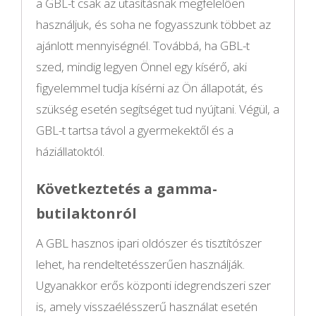
a GBL-t csak az utasításnak megfelelően
használjuk, és soha ne fogyasszunk többet az
ajánlott mennyiségnél. Továbbá, ha GBL-t
szed, mindig legyen Önnel egy kísérő, aki
figyelemmel tudja kísérni az Ön állapotát, és
szükség esetén segítséget tud nyújtani. Végül, a
GBL-t tartsa távol a gyermekektől és a
háziállatoktól.
Következtetés a gamma-
butilaktonról
A GBL hasznos ipari oldószer és tisztítószer
lehet, ha rendeltetésszerűen használják.
Ugyanakkor erős központi idegrendszeri szer
is, amely visszaélésszerű használat esetén