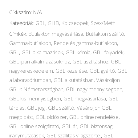
Kaufen
Cikkszám:
N/A
mennyiség
Kategóriák:
GBL
,
GHB
,
Ko cseppek
,
Szex/Meth
Címkék:
Butilakton megvásárlása
,
Butilakton szállító
,
Gamma-butilakton
,
Rendelés gamma-butilakton
,
GBL
,
GBL alkalmazások
,
GBL kémia
,
GBL folyadék
,
GBL ipari alkalmazásokhoz
,
GBL tisztításhoz
,
GBL
nagykereskedelem
,
GBL kezelése
,
GBL gyártó
,
GBL
a laboratóriumban
,
GBL a kutatásban
,
Vásároljon
GBL-t Németországban
,
GBL nagy mennyiségben
,
GBL kis mennyiségben
,
GBL megvásárlása
,
GBL
tárolás
,
GBL jogi
,
GBL szállító
,
Vásároljon GBL
megoldást
,
GBL oldószer
,
GBL online rendelése
,
GBL online szolgáltató
,
GBL ár
,
GBL biztonsági
iránymutatások
,
GBL szállítás világszerte.
,
GBL