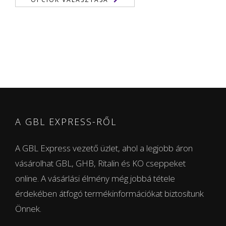
-
450,00 €
A GBL EXPRESS-RŐL
A GBL Express vezető üzlet, ahol a legjobb áron
vásárolhat GBL, GHB, Ritalin és KO cseppeket
online. A vásárlási élmény még jobbá tétele
érdekében átfogó termékinformációkat biztosítunk
Önnek.