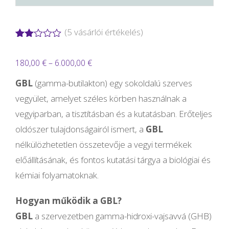
(
5
vásárlói értékelés)
Értékelés
3
2.00
Ártartomány:
180,00
€
–
6.000,00
€
az
5-
180,00 €
ből,
GBL
(gamma-butilakton) egy sokoldalú szerves
értékelés
-
vegyület, amelyet széles körben használnak a
alapján
6.000,00 €
vegyiparban, a tisztításban és a kutatásban. Erőteljes
oldószer tulajdonságairól ismert, a
GBL
nélkülözhetetlen összetevője a vegyi termékek
előállításának, és fontos kutatási tárgya a biológiai és
kémiai folyamatoknak.
Hogyan működik a GBL?
GBL
a szervezetben gamma-hidroxi-vajsavvá (GHB)