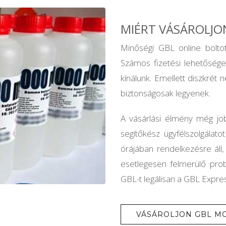
MIÉRT VÁSÁROLJO
Minőségi GBL online bolt
Számos fizetési lehetőség
kínálunk. Emellett diszkrét n
biztonságosak legyenek.
A vásárlási élmény még jo
segítőkész ügyfélszolgálat
órájában rendelkezésre áll
esetlegesen felmerülő pro
GBL-t legálisan a GBL Expre
VÁSÁROLJON GBL M