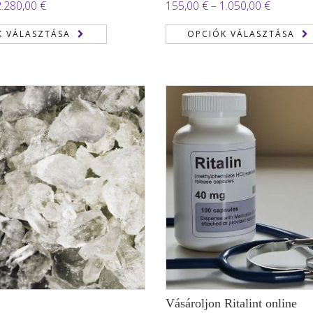
Ártartomány:
Ártartom
2.280,00
€
155,00
€
–
1.050,00
€
190,00 €
155,00 €
K VÁLASZTÁSA
OPCIÓK VÁLASZTÁSA
-
-
2.280,00 €
1.050,00
Vásároljon Ritalint online