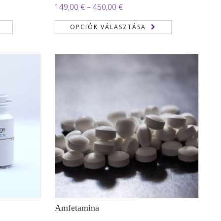
Értékelés:
ány:
Ártartomány:
149,00
€
–
450,00
€
3.22
/
149,00 €
5
OPCIÓK VÁLASZTÁSA
-
 €
450,00 €
Amfetamina