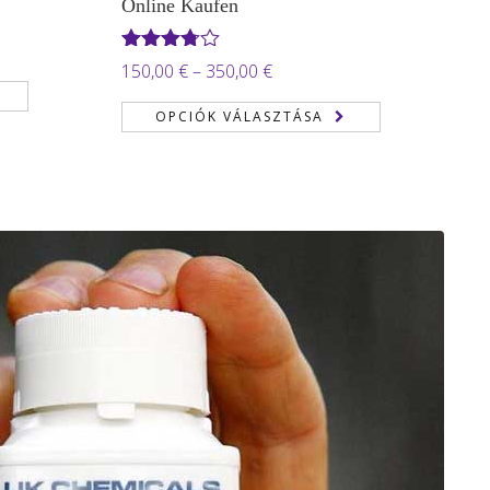
Online Kaufen
ány:
Értékelés:
Ártartomány:
150,00
€
–
350,00
€
3.71
/ 5
150,00 €
OPCIÓK VÁLASZTÁSA
-
 €
350,00 €