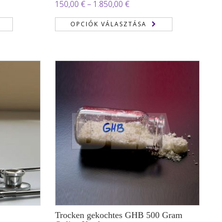
ány:
Ártartomány:
150,00
€
–
1.850,00
€
150,00 €
OPCIÓK VÁLASZTÁSA
-
 €
1.850,00 €
Trocken gekochtes GHB 500 Gram