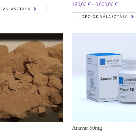
Értékelés:
Ártartom
180,00
€
–
6.000,00
€
190,00 €
2.00
K VÁLASZTÁSA
180,00 €
/ 5
-
OPCIÓK VÁLASZTÁSA
-
2.050,00 €
6.000,00
Anavar 50mg