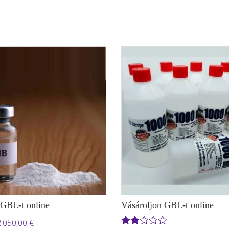
 GBL-t online
Vásároljon GBL-t online
Ártartomány:
2.050,00
€