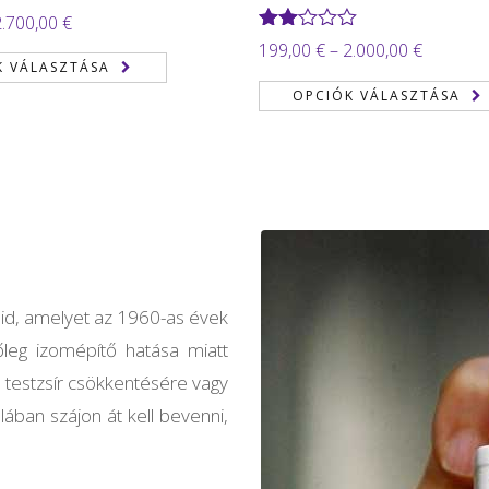
Ártartomány:
2.700,00
€
Értékelés:
Ártartom
199,00
€
–
2.000,00
€
300,00 €
2.00
K VÁLASZTÁSA
199,00 €
/ 5
-
OPCIÓK VÁLASZTÁSA
-
2.700,00 €
2.000,00
oid, amelyet az 1960-as évek
őleg izomépítő hatása miatt
a testzsír csökkentésére vagy
lában szájon át kell bevenni,