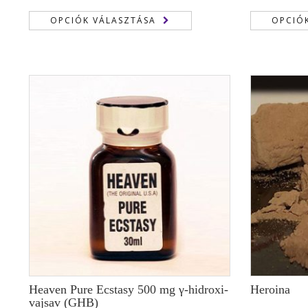
250,00 €
OPCIÓK VÁLASZTÁSA
OPCIÓ
-
25.000,00 €
Heaven Pure Ecstasy 500 mg γ-hidroxi-
Heroina
vajsav (GHB)