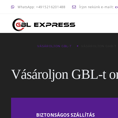
WhatsApp: +4915216201488
Írjon nekünk e-mailt:
c
VÁSÁROLJON GBL-T
VÁSÁROLJON GHB-T
Vásároljon GBL-t o
BIZTONSÁGOS SZÁLLÍTÁS