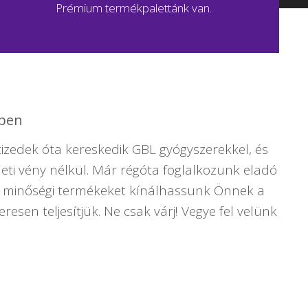
Prémium termékpalettánk van.
kben
izedek óta kereskedik GBL gyógyszerekkel, és
ti vény nélkül. Már régóta foglalkozunk eladó
gy minőségi termékeket kínálhassunk Önnek a
esen teljesítjük. Ne csak várj! Vegye fel velünk