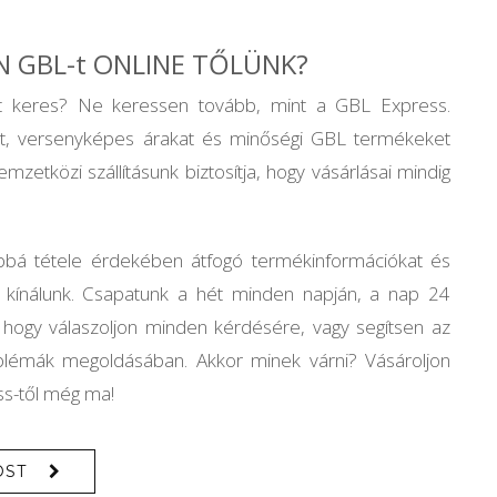
N GBL-t ONLINE TŐLÜNK?
ot keres? Ne keressen tovább, mint a GBL Express.
et, versenyképes árakat és minőségi GBL termékeket
emzetközi szállításunk biztosítja, hogy vásárlásai mindig
bbá tétele érdekében átfogó termékinformációkat és
ot kínálunk. Csapatunk a hét minden napján, a nap 24
, hogy válaszoljon minden kérdésére, vagy segítsen az
blémák megoldásában. Akkor minek várni? Vásároljon
ss-től még ma!
OST