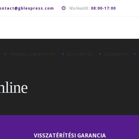
ontact@gblexpress.com
Munkaidő:
08:00-17:00
VÁSÁROLJON RITALINT
KO CSEPPEK
SZEX/METH
nline
VISSZATÉRÍTÉSI GARANCIA