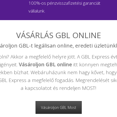
100%-os pénzvisszafizetési garanciát
vállalunk.
VÁSÁRLÁS GBL ONLINE
ároljon GBL-t legálisan online, eredeti üzletün
i? Akkor a megfelelő helyre jött. A GBL Express évt
igényeit.
Vásároljon GBL online
itt könnyen megtehe
mékekben bízhat. Webáruházunk nem hagy kővet, ho
GBL Express a megfelelő fogadás. Megrendelését siker
a kapcsolatot és rendeljen MOST!
Vásároljon GBL Most