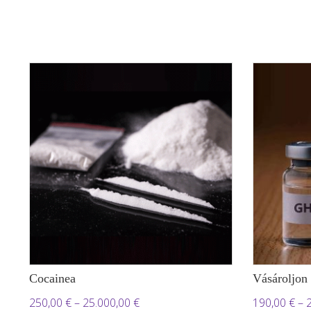
Cocainea
Vásároljon
Ártartomány:
250,00
€
–
25.000,00
€
190,00
€
–