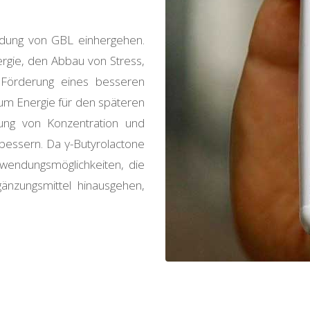
endung von GBL einhergehen.
ergie, den Abbau von Stress,
 Förderung eines besseren
um Energie für den späteren
rung von Konzentration und
bessern. Da γ-Butyrolactone
wendungsmöglichkeiten, die
gänzungsmittel hinausgehen,