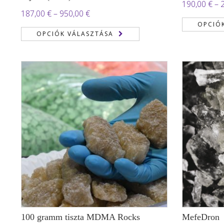
190,00
€
–
Ártartomány:
187,00
€
–
950,00
€
OPCIÓ
187,00 €
OPCIÓK VÁLASZTÁSA
-
950,00 €
100 gramm tiszta MDMA Rocks
MefeDron