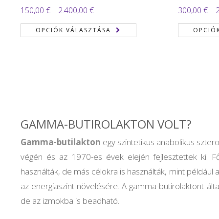
Ártartomány:
150,00
€
–
2.400,00
€
300,00
€
–
150,00 €
OPCIÓK VÁLASZTÁSA
OPCIÓ
-
2.400,00 €
GAMMA-BUTIROLAKTON VOLT?
Gamma-butilakton
egy szintetikus anabolikus szter
végén és az 1970-es évek elején fejlesztettek ki. F
használták, de más célokra is használták, mint például 
az energiaszint növelésére. A gamma-butirolaktont álta
de az izmokba is beadható.