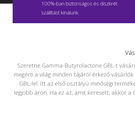
100%-ban biztonságos és diszkrét
szállítást kínálunk.
Vás
Szeretne Gamma-Butyrolactone GBL-t vásároln
megérti a világ minden tájáról érkező vásárlók 
GBL-lel. Itt az első osztályú minőségi ter
legjobb áron. Ha ez az, amit keresett, akkor a 