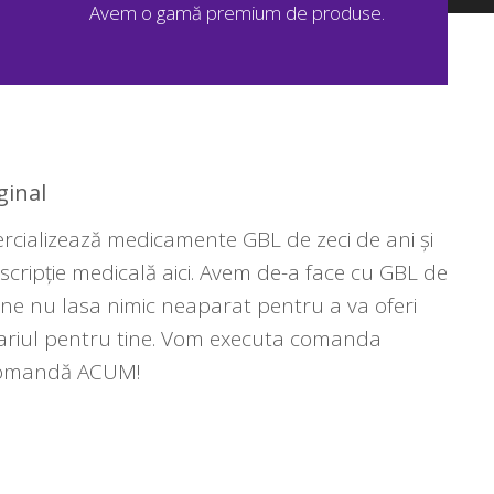
Avem o gamă premium de produse.
ginal
rcializează medicamente GBL de zeci de ani și
scripție medicală aici. Avem de-a face cu GBL de
ine nu lasa nimic neaparat pentru a va oferi
 pariul pentru tine. Vom executa comanda
 comandă ACUM!