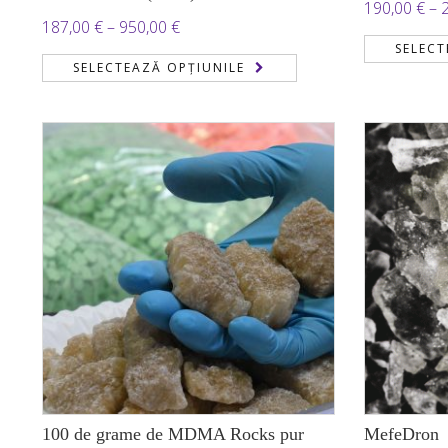
190,00
€
–
Interval
187,00
€
–
950,00
€
SELECT
de
SELECTEAZĂ OPȚIUNILE
prețuri:
187,00 €
până
la
950,00 €
100 de grame de MDMA Rocks pur
MefeDron