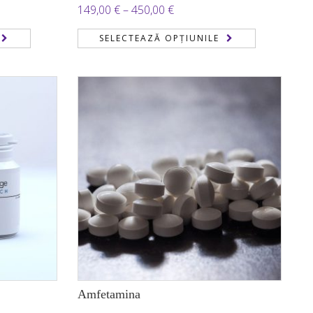
Evaluat
Interval
149,00
€
–
450,00
€
la
3.22
de
din 5
SELECTEAZĂ OPȚIUNILE
prețuri:
149,00 €
până
la
 €
450,00 €
Amfetamina