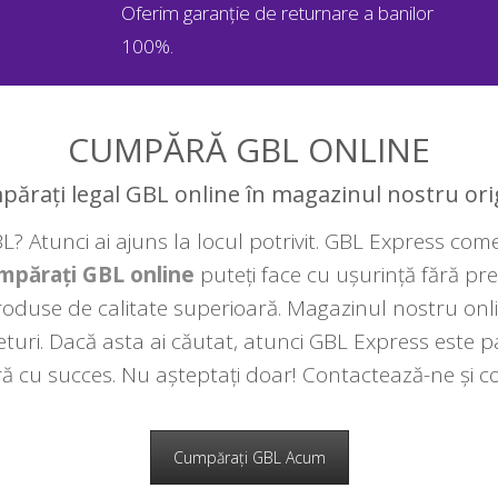
Oferim garanție de returnare a banilor
100%.
CUMPĂRĂ GBL ONLINE
ărați legal GBL online în magazinul nostru ori
 Atunci ai ajuns la locul potrivit. GBL Express come
mpărați GBL online
puteți face cu ușurință fără pre
produse de calitate superioară. Magazinul nostru onl
eturi. Dacă asta ai căutat, atunci GBL Express este
 cu succes. Nu așteptați doar! Contactează-ne și
Cumpărați GBL Acum