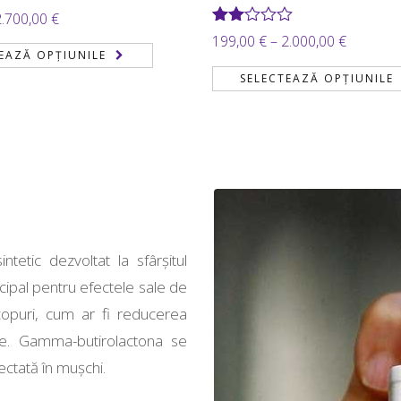
Interval
2.700,00
€
Evaluat
Interval
199,00
€
–
2.000,00
€
de
la
EAZĂ OPȚIUNILE
de
2.00
prețuri:
SELECTEAZĂ OPȚIUNILE
din
prețuri:
300,00 €
5
199,00 €
până
până
la
la
2.700,00 €
2.000,00
tetic dezvoltat la sfârșitul
incipal pentru efectele sale de
scopuri, cum ar fi reducerea
gie. Gamma-butirolactona se
ectată în mușchi.