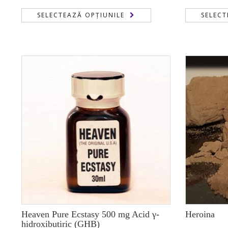
de
SELECTEAZĂ OPȚIUNILE
SELECT
prețuri:
250,00 €
până
la
25.000,00 €
Heaven Pure Ecstasy 500 mg Acid γ-
Heroina
hidroxibutiric (GHB)