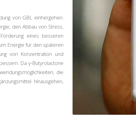
endung von GBL einhergehen.
ergie, den Abbau von Stress,
 Förderung eines besseren
um Energie für den späteren
rung von Konzentration und
bessern. Da γ-Butyrolactone
wendungsmöglichkeiten, die
gänzungsmittel hinausgehen,