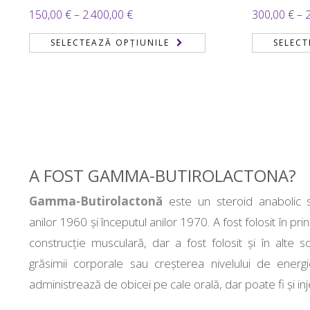
Interval
150,00
€
–
2.400,00
€
300,00
€
–
de
SELECTEAZĂ OPȚIUNILE
SELECT
prețuri:
150,00 €
până
la
2.400,00 €
A FOST GAMMA-BUTIROLACTONA?
Gamma-Butirolactonă
este un steroid anabolic sin
anilor 1960 și începutul anilor 1970. A fost folosit în pr
construcție musculară, dar a fost folosit și în alte 
grăsimii corporale sau creșterea nivelului de ener
administrează de obicei pe cale orală, dar poate fi și inj