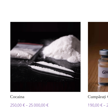
Cocaina
Cumpărați 
Interval
250,00
€
–
25.000,00
€
190,00
€
–