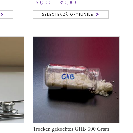
Interval
150,00
€
–
1.850,00
€
de
SELECTEAZĂ OPȚIUNILE
prețuri:
150,00 €
până
la
 €
1.850,00 €
Trocken gekochtes GHB 500 Gram