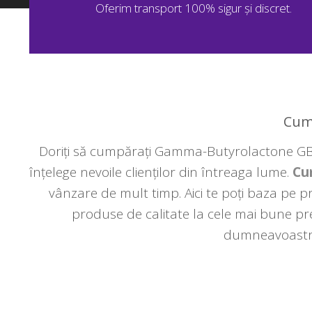
Oferim transport 100% sigur și discret.
Cump
Doriți să cumpărați Gamma-Butyrolactone GBL?
înțelege nevoile clienților din întreaga lume.
Cu
vânzare de mult timp. Aici te poți baza pe 
produse de calitate la cele mai bune pr
dumneavoastră