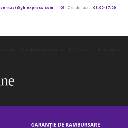
:
contact@gblexpress.com
Ore de lucru:
08:00-17:00
AȚI GHB
CUMPĂRAȚI RITALIN
KO SCADE
SEX/METH
ine
GARANȚIE DE RAMBURSARE