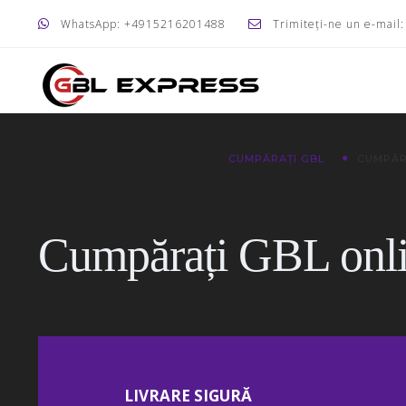
WhatsApp: +4915216201488
Trimiteți-ne un e-mail
CUMPĂRAȚI GBL
CUMPĂR
Cumpărați GBL onl
LIVRARE SIGURĂ