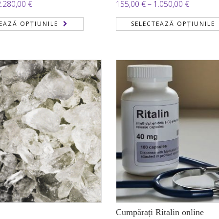
Interval
Interval
2.280,00
€
155,00
€
–
1.050,00
€
de
de
EAZĂ OPȚIUNILE
SELECTEAZĂ OPȚIUNILE
prețuri:
prețuri:
190,00 €
155,00 €
până
până
la
la
2.280,00 €
1.050,00
Cumpărați Ritalin online