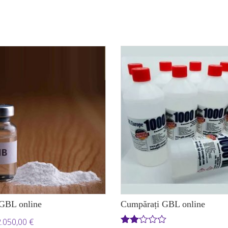
GBL online
Cumpărați GBL online
Interval
2.050,00
€