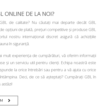
L ONLINE DE LA NOI?
 GBL de calitate? Nu căutați mai departe decât GBL
de opțiuni de plată, prețuri competitive și produse GBL
ortul nostru internațional discret asigură că achizițiile
una în siguranță.
ai mult experiența de cumpărături, vă oferim informații
 și un serviciu util pentru clienți. Echipa noastră este
spunde la orice întrebări sau pentru a vă ajuta cu orice
întâmpina. Deci, de ce să așteptați? Cumpărați GBL în
astăzi!
UM