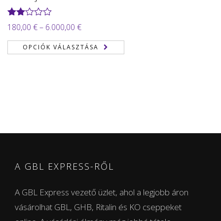
Értékelés:
Ártartomány:
180,00
€
–
6.000,00
€
2.00
180,00 €
/ 5
OPCIÓK VÁLASZTÁSA
-
6.000,00 €
A GBL EXPRESS-RŐL
A GBL Express vezető üzlet, ahol a legjobb áron
vásárolhat GBL, GHB, Ritalin és KO cseppeket