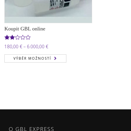
Koupit GBL online
Hodnocení
Rozpětí
180,00
€
–
6.000,00
€
2.00
cen:
z 5
VÝBĚR MOŽNOSTÍ
180,00 €
až
6.000,00 €
O GBL EXPRESS