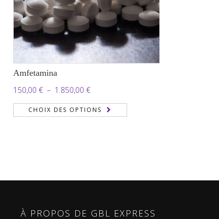
Amfetamina
Plage
150,00
€
–
1.850,00
€
de
CHOIX DES OPTIONS
prix :
150,00 €
à
1.850,00 €
À PROPOS DE GBL EXPRESS