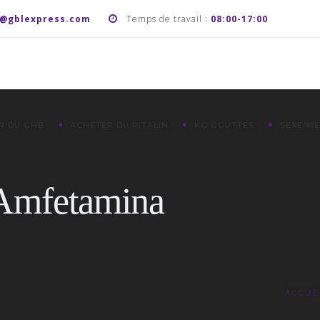
t@gblexpress.com
Temps de travail :
08:00-17:00
R DU GHB
ACHETER DU RITALIN
KO GOUTTES
SEXE/M
 Amfetamina
ACCUE