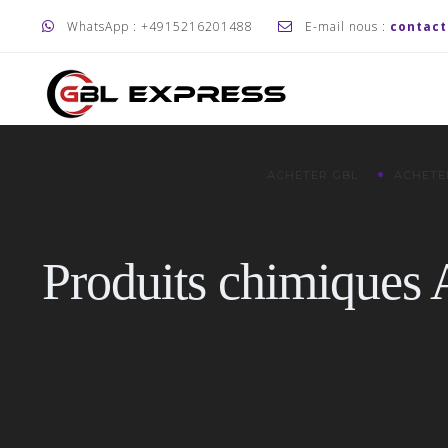
WhatsApp : +4915216201488
E-mail nous :
contac
ACHETER GBL
ACHETE
Produits chimiques