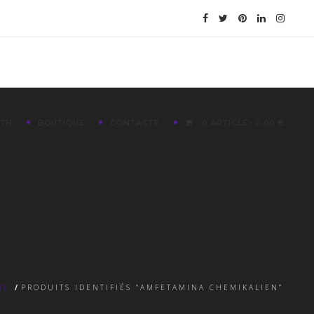
ETH
BOUTIQUE
CONTACTE
0 ARTICLE
0,00 €
IL
/
PRODUITS IDENTIFIÉS “AMFETAMINA CHEMIKALIEN”