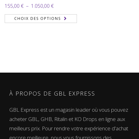
Plage
155,00
€
–
1.050,00
€
de
CHOIX DES OPTIONS
prix :
155,00 €
à
1.050,00 €
À PROPOS DE GBL EXPRESS
GBL Express est un magasin leader où vous pouvez
acheter GBL, GHB, Ritalin et KO Drops en ligne aux
meilleurs prix. Pour rendre votre expérience d'achat
encore meilleure, nous vous fournissons des