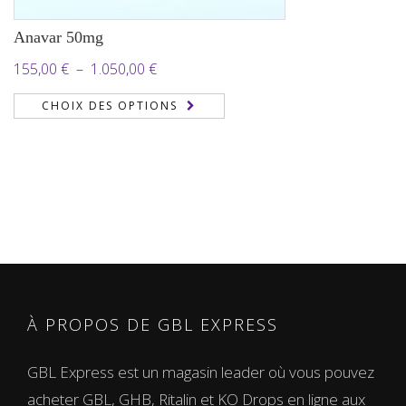
Anavar 50mg
Plage
155,00
€
–
1.050,00
€
de
CHOIX DES OPTIONS
prix :
155,00 €
à
1.050,00 €
À PROPOS DE GBL EXPRESS
GBL Express est un magasin leader où vous pouvez
acheter GBL, GHB, Ritalin et KO Drops en ligne aux