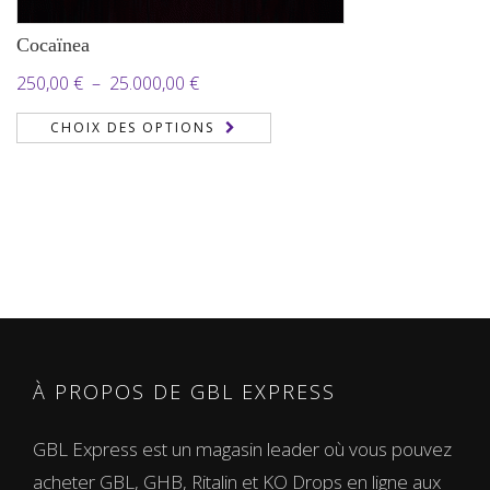
Cocaïnea
Plage
250,00
€
–
25.000,00
€
de
CHOIX DES OPTIONS
prix :
250,00 €
à
25.000,00 €
À PROPOS DE GBL EXPRESS
GBL Express est un magasin leader où vous pouvez
acheter GBL, GHB, Ritalin et KO Drops en ligne aux