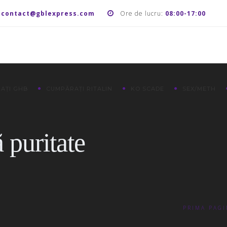
:
contact@gblexpress.com
Ore de lucru:
08:00-17:00
AȚI GHB
CUMPĂRAȚI RITALIN
KO SCADE
SEX/METH
 puritate
PRIMA PAG