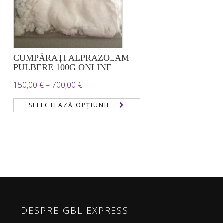
CUMPĂRAȚI ALPRAZOLAM
PULBERE 100G ONLINE
Interval
150,00
€
–
700,00
€
de
SELECTEAZĂ OPȚIUNILE
prețuri:
150,00 €
până
la
700,00 €
DESPRE GBL EXPRESS