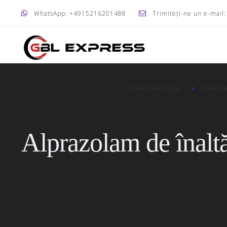
WhatsApp: +4915216201488
Trimiteți-ne un e-mail
CUMPĂRAȚI GBL
CUMPĂR
Alprazolam de înaltă