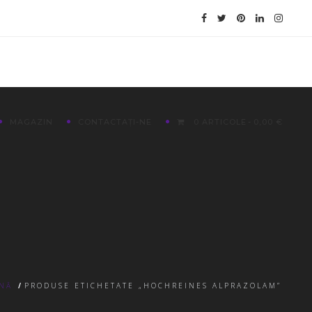
MAGAZIN
CONTACTAȚI-NE
0 ARTICOLE
0,00 €
INĂ
/
PRODUSE ETICHETATE „HOCHREINES ALPRAZOLAM”