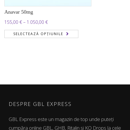
Anavar 50mg
Interval
155,00
€
–
1.050,00
€
de
SELECTEAZĂ OPȚIUNILE
prețuri:
155,00 €
până
la
1.050,00 €
DESPRE GBL EXPRESS
GBL Express este un magazin de top unde puteți
cumpăra online GBL, GHB, Ritalin și KO Drops la cele