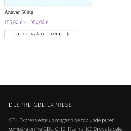
Anavar 50mg
Interval
155,00
€
–
1.050,00
€
de
SELECTEAZĂ OPȚIUNILE
prețuri:
155,00 €
până
la
1.050,00 €
DESPRE GBL EXPRESS
GBL Express este un magazin de top unde puteți
cumpăra online GBL, GHB, Ritalin și KO Drops la cele