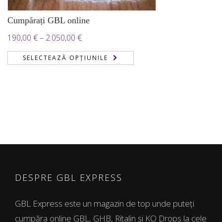
Cumpărați GBL online
Interval
190,00
€
–
2.050,00
€
de
SELECTEAZĂ OPȚIUNILE
prețuri:
190,00 €
până
la
2.050,00 €
DESPRE GBL EXPRESS
GBL Express este un magazin de top unde puteți
cumpăra online GBL, GHB, Ritalin și KO Drops la cele