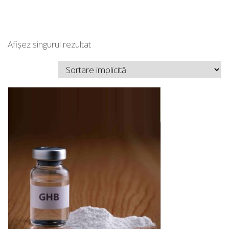
Afișez singurul rezultat