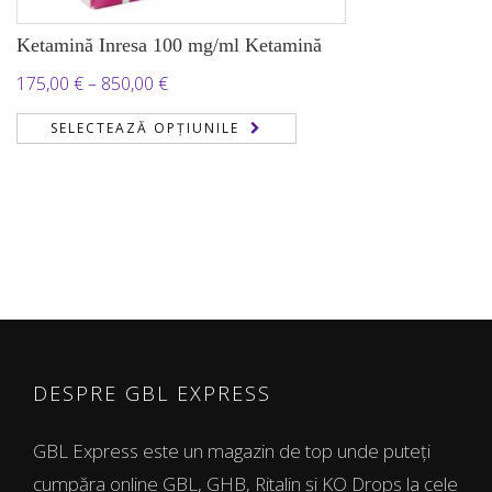
Ketamină Inresa 100 mg/ml Ketamină
Interval
175,00
€
–
850,00
€
de
SELECTEAZĂ OPȚIUNILE
prețuri:
175,00 €
până
la
850,00 €
DESPRE GBL EXPRESS
GBL Express este un magazin de top unde puteți
cumpăra online GBL, GHB, Ritalin și KO Drops la cele