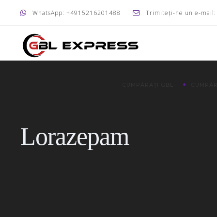
WhatsApp: +4915216201488
Trimiteți-ne un e-mail
CUMPĂRAȚI GBL
CUMPĂR
Lorazepam