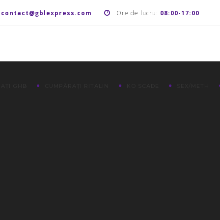
:
contact@gblexpress.com
Ore de lucru:
08:00-17:00
AȚI GHB
CUMPĂRAȚI RITALIN
KO SCADE
SEX/METH