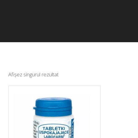
Afișez singurul rezultat