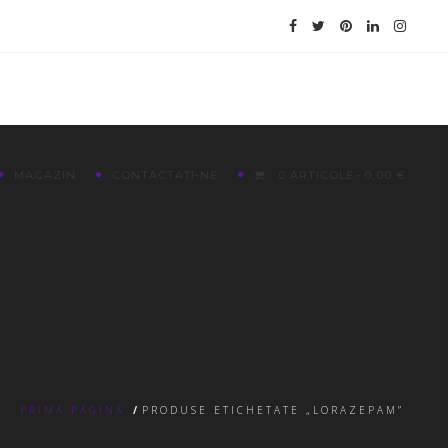
MAGAZIN
CONTACTAȚI-NE
0 ARTICOLE
0,00 €
PRIMA PAGINĂ
/
PRODUSE ETICHETATE „LORAZEPAM”