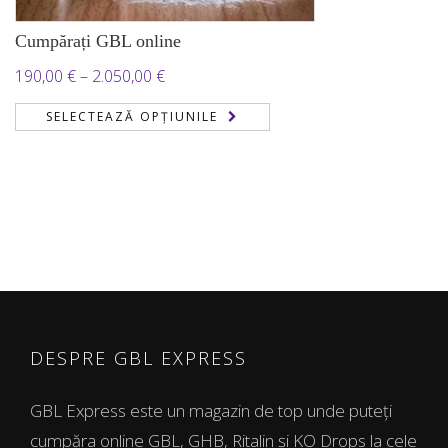
Cumpărați GBL online
Interval
190,00
€
–
2.050,00
€
de
SELECTEAZĂ OPȚIUNILE
prețuri:
190,00 €
până
la
2.050,00 €
DESPRE GBL EXPRESS
GBL Express este un magazin de top unde puteți
cumpăra online GBL, GHB, Ritalin și KO Drops la cele