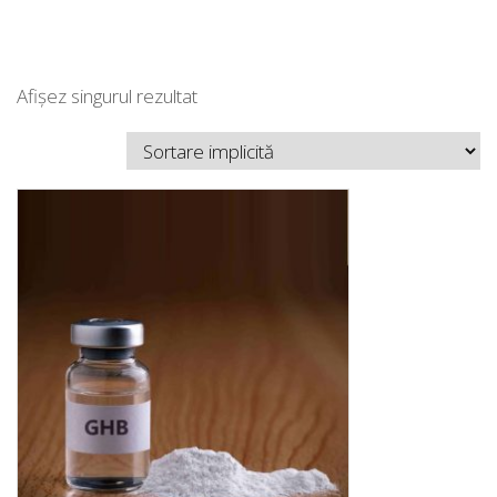
Afișez singurul rezultat