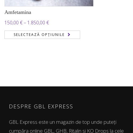
Amfetamina
Interval
150,00
€
–
1.850,00
€
de
SELECTEAZĂ OPȚIUNILE
prețuri:
150,00 €
până
la
1.850,00 €
DESPRE GBL EXPRESS
GBL Express este un magazin de top unde puteți
cumpăra online GBL, GHB, Ritalin și KO Drops la cele