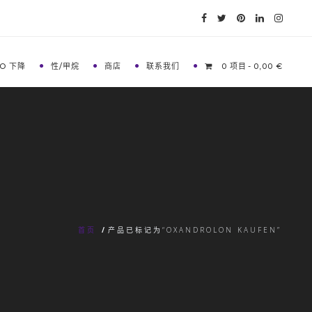
O 下降
性/甲烷
商店
联系我们
0 项目
0,00 €
首页
/
产品已标记为“OXANDROLON KAUFEN”