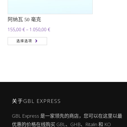
阿纳瓦 50 毫克
价
155,00
€
–
1.050,00
€
格
选择选项
范
围：
155,00 €
至
1.050,00 €
关于GBL EXPRESS
GBL Express 是一家领先的商店，您可以在这里以最
优惠的价格在线购买 GBL、GHB、Ritalin 和 KO