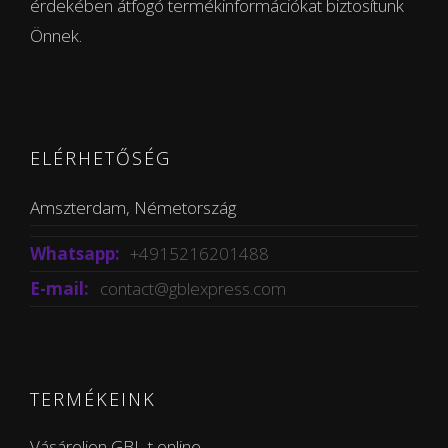
érdekében átfogó termékinformációkat biztosítunk
Önnek.
ELÉRHETŐSÉG
Amszterdam, Németország
Whatsapp:
+4915216201488
E-mail:
contact@gblexpress.com
TERMÉKEINK
Vásároljon GBL-t online