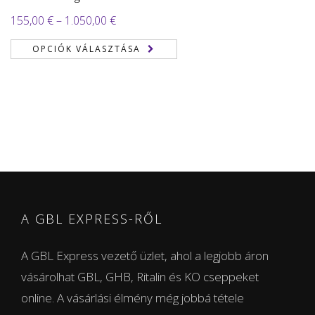
Ártartomány:
155,00
€
–
1.050,00
€
155,00 €
OPCIÓK VÁLASZTÁSA
-
1.050,00 €
A GBL EXPRESS-RŐL
A GBL Express vezető üzlet, ahol a legjobb áron
vásárolhat GBL, GHB, Ritalin és KO cseppeket
online. A vásárlási élmény még jobbá tétele