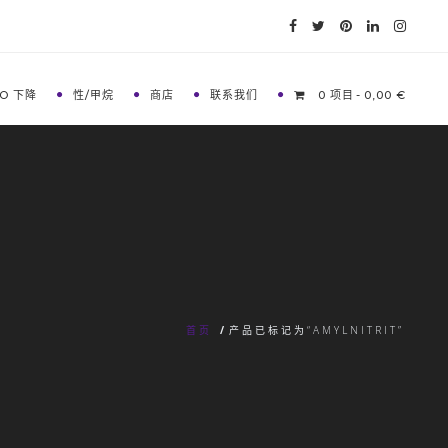
O 下降
性/甲烷
商店
联系我们
0 项目
0,00 €
首页
/
产品已标记为“AMYLNITRIT”