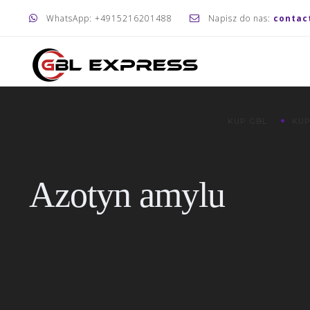
WhatsApp: +4915216201488
Napisz do nas:
contac
KUP GBL
KUP
Azotyn amylu