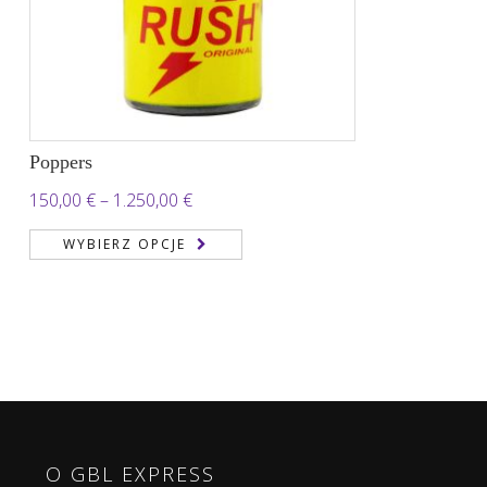
Poppers
Zakres
150,00
€
–
1.250,00
€
cen:
WYBIERZ OPCJE
od
150,00 €
do
1.250,00 €
O GBL EXPRESS