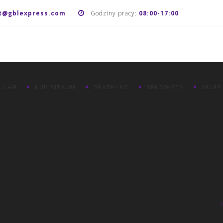
t@gblexpress.com
Godziny pracy:
08:00-17:00
 GHB
KUP RITALIN
SPADKI KO
SEKS/META
SKLEP