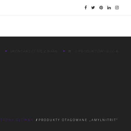
SKONTAKTUJ SIĘ Z NAMI
0 PRODUKTÓW
0,00 €
STRONA GŁÓWNA
/
PRODUKTY OTAGOWANE „AMYLNITRIT”