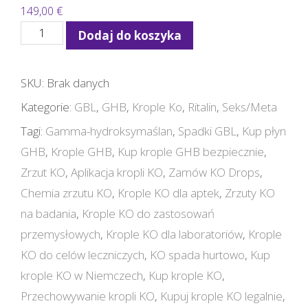
149,00
€
ilość
Dodaj do koszyka
KO
Tropfen
SKU:
Brak danych
Kaufen
Kategorie:
GBL
,
GHB
,
Krople Ko
,
Ritalin
,
Seks/Meta
Online
Tagi:
Gamma-hydroksymaślan
,
Spadki GBL
,
Kup płyn
GHB
,
Krople GHB
,
Kup krople GHB bezpiecznie
,
Zrzut KO
,
Aplikacja kropli KO
,
Zamów KO Drops
,
Chemia zrzutu KO
,
Krople KO dla aptek
,
Zrzuty KO
na badania
,
Krople KO do zastosowań
przemysłowych
,
Krople KO dla laboratoriów
,
Krople
KO do celów leczniczych
,
KO spada hurtowo
,
Kup
krople KO w Niemczech
,
Kup krople KO
,
Przechowywanie kropli KO
,
Kupuj krople KO legalnie
,