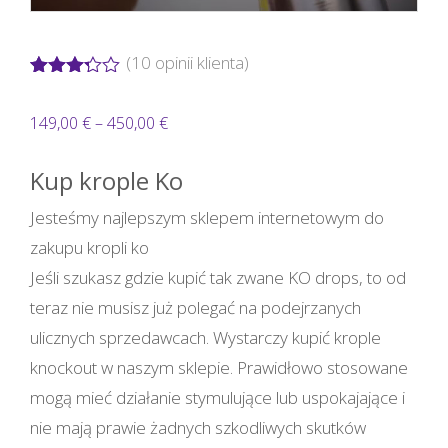
(
10
opinii klienta)
Oceniony
9
3.22
na
Zakres
149,00
€
–
450,00
€
5 na
podstawie
cen:
ocen
Kup krople Ko
klientów
od
149,00 €
Jesteśmy najlepszym sklepem internetowym do
do
zakupu kropli ko
450,00 €
Jeśli szukasz gdzie kupić tak zwane KO drops, to od
teraz nie musisz już polegać na podejrzanych
ulicznych sprzedawcach. Wystarczy kupić krople
knockout w naszym sklepie. Prawidłowo stosowane
mogą mieć działanie stymulujące lub uspokajające i
nie mają prawie żadnych szkodliwych skutków