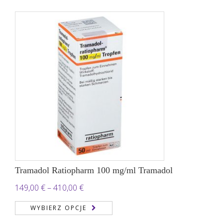
180,00 €
do
6.000,00 €
Tramadol Ratiopharm 100 mg/ml Tramadol
Zakres
149,00
€
–
410,00
€
cen:
WYBIERZ OPCJE
od