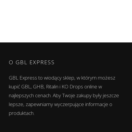
149,00 €
do
410,00 €
O GBL EXPRESS
GBL Express to wiodący sklep, w którym możesz
kupić GBL, GHB, Ritalin i KO Drops online w
najlepszych cenach. Aby Twoje zakupy były jeszcze
lepsze, zapewniamy wyczerpujące informacje o
produktach.