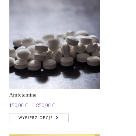
Amfetamina
Zakres
150,00
€
–
1.850,00
€
cen:
WYBIERZ OPCJE
od
150,00 €