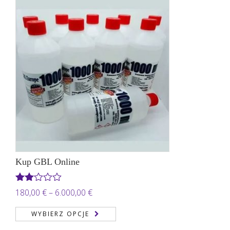
do
1.000,00 €
Kup GBL Online
Oceniono
Zakres
180,00
€
–
6.000,00
€
2.00
cen:
na 5
WYBIERZ OPCJE
od