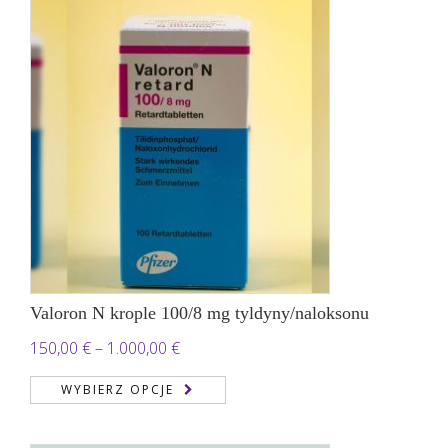
do
1.850,00 €
Valoron N krople 100/8 mg tyldyny/naloksonu
Zakres
150,00
€
–
1.000,00
€
cen:
WYBIERZ OPCJE
od
150,00 €