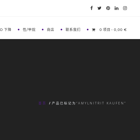
O 下降
性/甲烷
商店
联系我们
0 项目
0,00 €
首页
/
产品已标记为“AMYLNITRIT KAUFEN”