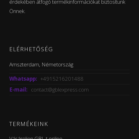
érdekében átfogó termékinformációkat biztosítunk
Önnek.
ELÉRHETŐSÉG
Amszterdam, Németország
Whatsapp:
+4915216201488
E-mail:
contact@gblexpress.com
TERMÉKEINK
Vásároljon GBL-t online