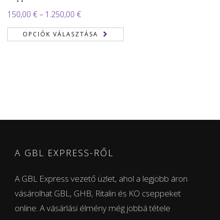
Ártartomány:
150,00
€
–
1.250,00
€
150,00 €
OPCIÓK VÁLASZTÁSA
-
1.250,00 €
A GBL EXPRESS-RŐL
A GBL Express vezető üzlet, ahol a legjobb áron
vásárolhat GBL, GHB, Ritalin és KO cseppeket
online. A vásárlási élmény még jobbá tétele