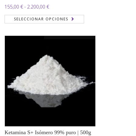
Rango
155,00
€
-
2.200,00
€
de
SELECCIONAR OPCIONES
precios:
desde
155,00 €
hasta
2.200,00 €
Ketamina S+ Isómero 99% puro | 500g