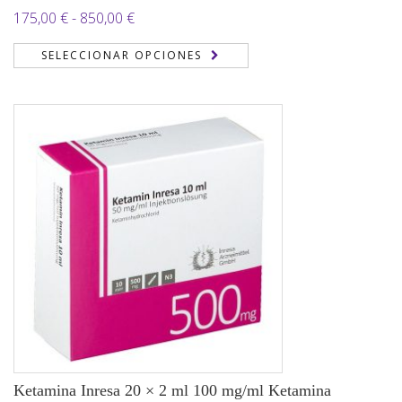
Rango
175,00
€
-
850,00
€
de
SELECCIONAR OPCIONES
precios:
desde
175,00 €
hasta
850,00 €
Ketamina Inresa 20 × 2 ml 100 mg/ml Ketamina