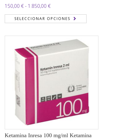
Rango
150,00
€
-
1.850,00
€
de
SELECCIONAR OPCIONES
precios:
desde
150,00 €
hasta
1.850,00 €
Ketamina Inresa 100 mg/ml Ketamina