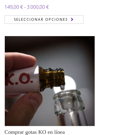
Rango
149,00
€
-
3.000,00
€
de
SELECCIONAR OPCIONES
precios:
desde
149,00 €
hasta
3.000,00 €
Comprar gotas KO en línea