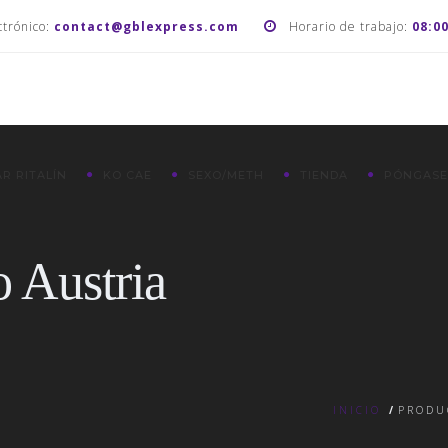
ctrónico:
contact@gblexpress.com
Horario de trabajo:
08:0
R RITALÍN
KO CAE
SEXO/METH
TIENDA
PÓNGASE
 Austria
INICIO
/
PRODU