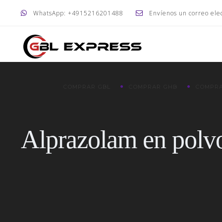
WhatsApp: +4915216201488
Envíenos un correo ele
COMPRAR GBL
COMPRAR GHB
COMPRA
Alprazolam en polvo