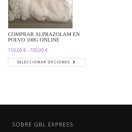
COMPRAR ALPRAZOLAM EN
POLVO 100G ONLINE
Rango
150,00
€
-
700,00
€
de
SELECCIONAR OPCIONES
precios:
desde
150,00 €
hasta
700,00 €
SOBRE GBL EXPRESS