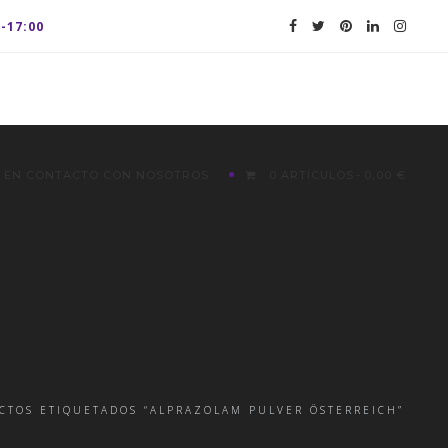
0-17:00
 EN CONTACTO CON NOSOTROS
0 ARTÍCULOS
0,00 €
CTOS ETIQUETADOS “ALPRAZOLAM PULVER ÖSTERREICH”