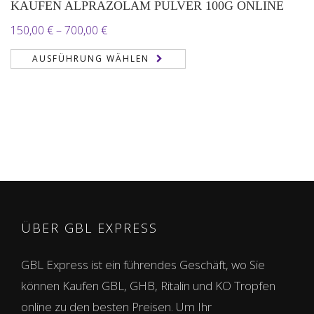
KAUFEN ALPRAZOLAM PULVER 100G ONLINE
Preisspanne:
150,00
€
–
700,00
€
150,00 €
AUSFÜHRUNG WÄHLEN
bis
700,00 €
ÜBER GBL EXPRESS
GBL Express ist ein führendes Geschäft, wo Sie
können Kaufen GBL, GHB, Ritalin und KO Tropfen
online zu den besten Preisen. Um Ihr