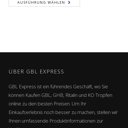
AUSFÜHRUNG WÄHLEN
bis
1.250,00 €
ÜBER GBL EXPRESS
GBL Express ist ein führendes Geschäft, wo Sie
können Kaufen GBL, GHB, Ritalin und KO Tropfen
online zu den besten Preisen. Um Ihr
Einkaufserlebnis noch besser zu machen, stellen wir
Ihnen umfassende Produktinformationen zur