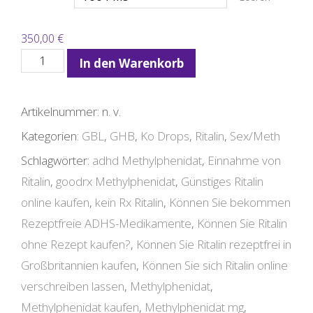
350,00
€
Ritalin
In den Warenkorb
Online
Kaufen
Artikelnummer:
n. v.
Menge
Kategorien:
GBL
,
GHB
,
Ko Drops
,
Ritalin
,
Sex/Meth
Schlagwörter:
adhd Methylphenidat
,
Einnahme von
Ritalin
,
goodrx Methylphenidat
,
Günstiges Ritalin
online kaufen
,
kein Rx Ritalin
,
Können Sie bekommen
Rezeptfreie ADHS-Medikamente
,
Können Sie Ritalin
ohne Rezept kaufen?
,
Können Sie Ritalin rezeptfrei in
Großbritannien kaufen
,
Können Sie sich Ritalin online
verschreiben lassen
,
Methylphenidat
,
Methylphenidat kaufen
,
Methylphenidat mg
,