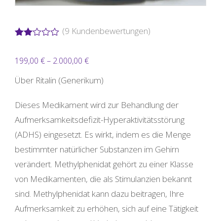
(
9
Kundenbewertungen)
Bewertet
4
mit
Preisspanne:
199,00
€
–
2.000,00
€
2.00
von
199,00 €
5,
Über Ritalin (Generikum)
basierend
bis
auf
Kundenbewertungen
Dieses Medikament wird zur Behandlung der
2.000,00 €
Aufmerksamkeitsdefizit-Hyperaktivitätsstörung
(ADHS) eingesetzt. Es wirkt, indem es die Menge
bestimmter natürlicher Substanzen im Gehirn
verändert. Methylphenidat gehört zu einer Klasse
von Medikamenten, die als Stimulanzien bekannt
sind. Methylphenidat kann dazu beitragen, Ihre
Aufmerksamkeit zu erhöhen, sich auf eine Tätigkeit