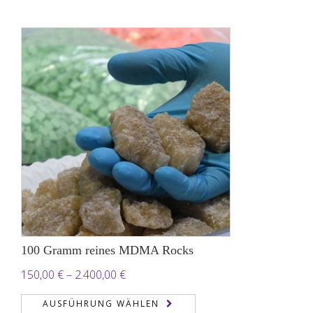
bis
2.200,00 €
100 Gramm reines MDMA Rocks
Preisspanne:
150,00
€
–
2.400,00
€
150,00 €
AUSFÜHRUNG WÄHLEN