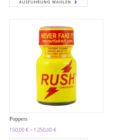
AUSFÜHRUNG WÄHLEN
bis
950,00 €
Poppers
Preisspanne:
150,00
€
–
1.250,00
€
150,00 €