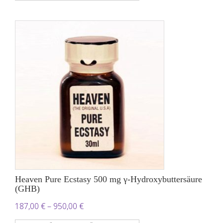
bis
2.400,00 €
Heaven Pure Ecstasy 500 mg γ-Hydroxybuttersäure
(GHB)
Preisspanne:
187,00
€
–
950,00
€
187,00 €