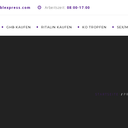
blexpress.com
Arbeitszeit:
08:00-17:00
GHB KAUFEN
RITALIN KAUFEN
KO TROPFEN
SEX/
STARTSEITE
/
P