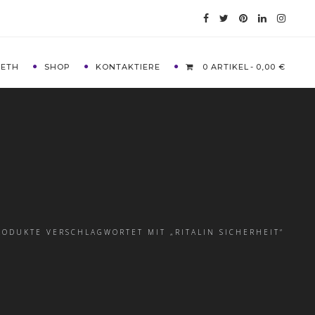
METH
SHOP
KONTAKTIERE
0 ARTIKEL
0,00 €
RODUKTE VERSCHLAGWORTET MIT „RITALIN SICHERHEIT“