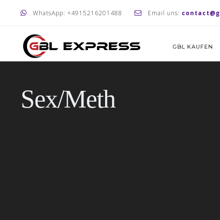
WhatsApp: +4915216201488
Email uns:
contact@g
GBL KAUFEN
Sex/Meth