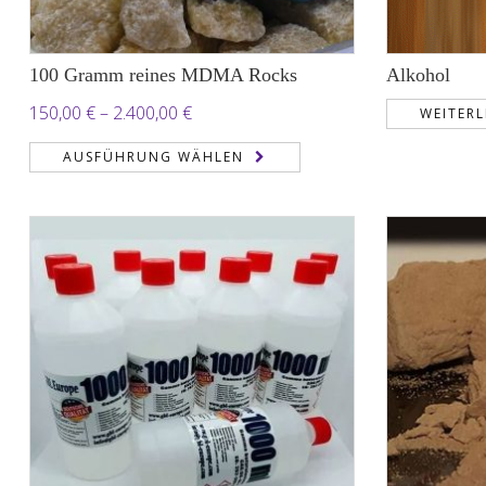
100 Gramm reines MDMA Rocks
Alkohol
Preisspanne:
150,00
€
–
2.400,00
€
WEITERL
150,00 €
AUSFÜHRUNG WÄHLEN
bis
2.400,00 €