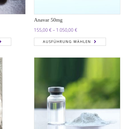
Anavar 50mg
nne:
Preisspanne:
155,00
€
–
1.050,00
€
155,00 €
AUSFÜHRUNG WÄHLEN
bis
 €
1.050,00 €