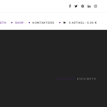
METH
SHOP
KONTAKTIERE
0 ARTIKEL
0,00 €
STARTSEITE
/
SEX/METH