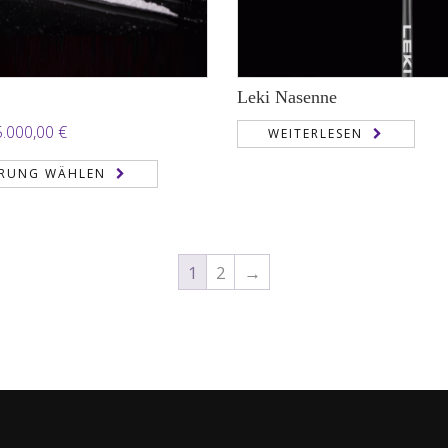
Leki Nasenne
Preisspanne:
5.000,00
€
WEITERLESEN
250,00 €
RUNG WÄHLEN
bis
25.000,00 €
1
2
→