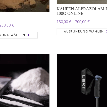
KAUFEN ALPRAZOLAM 
100G ONLINE
Preisspan
150,00
€
–
700,00
€
Preisspanne:
.280,00
€
150,00 €
190,00 €
AUSFÜHRUNG WÄHLEN
RUNG WÄHLEN
bis
bis
700,00 €
2.280,00 €