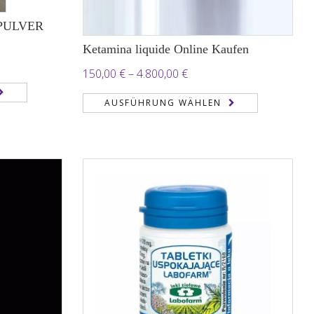
PULVER
Ketamina liquide Online Kaufen
ne:
Preisspanne:
150,00
€
–
4.800,00
€
150,00 €
AUSFÜHRUNG WÄHLEN
bis
4.800,00 €