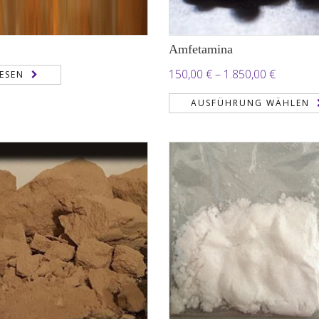
Amfetamina
Preisspa
150,00
€
–
1.850,00
€
ESEN
150,00 €
AUSFÜHRUNG WÄHLEN
bis
1.850,00