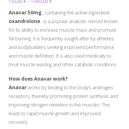
Preisspanne:
155,00
€
–
1.050,00
€
155,00 €
Anavar 50mg
, containing the active ingredient
bis
oxandrolone
, is a popular anabolic steroid known
1.050,00 €
for its ability to increase muscle mass and promote
fat burning. It is frequently sought after by athletes
and bodybuilders seeking improved performance
and muscle definition. It is also used medically to
treat muscle wasting and other catabolic conditions.
How does Anavar work?
Anavar
works by binding to the body’s androgen
receptors, thereby promoting protein synthesis and
improving nitrogen retention in the muscles. This
leads to rapid muscle growth and improved
recovery.