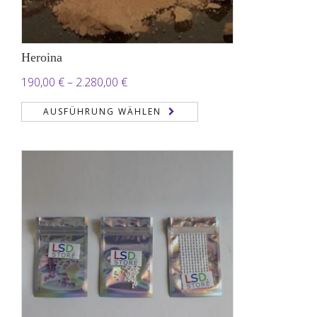
Heroina
Preisspanne:
190,00
€
–
2.280,00
€
190,00 €
AUSFÜHRUNG WÄHLEN
bis
2.280,00 €