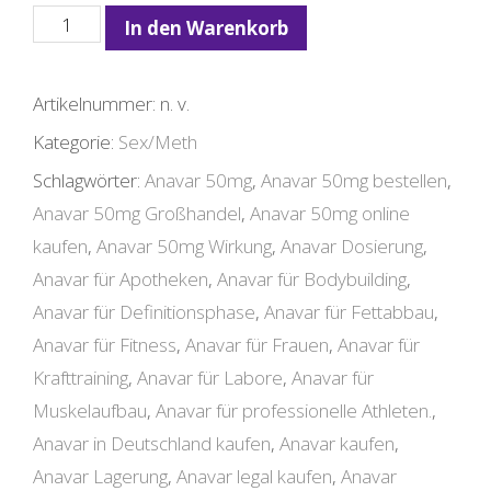
Anavar
In den Warenkorb
50mg
Menge
Artikelnummer:
n. v.
Kategorie:
Sex/Meth
Schlagwörter:
Anavar 50mg
,
Anavar 50mg bestellen
,
Anavar 50mg Großhandel
,
Anavar 50mg online
kaufen
,
Anavar 50mg Wirkung
,
Anavar Dosierung
,
Anavar für Apotheken
,
Anavar für Bodybuilding
,
Anavar für Definitionsphase
,
Anavar für Fettabbau
,
Anavar für Fitness
,
Anavar für Frauen
,
Anavar für
Krafttraining
,
Anavar für Labore
,
Anavar für
Muskelaufbau
,
Anavar für professionelle Athleten.
,
Anavar in Deutschland kaufen
,
Anavar kaufen
,
Anavar Lagerung
,
Anavar legal kaufen
,
Anavar