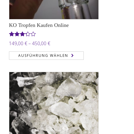
KO Tropfen Kaufen Online
Bewertet
Preisspanne:
149,00
€
–
450,00
€
mit
149,00 €
3.22
AUSFÜHRUNG WÄHLEN
von 5
bis
450,00 €