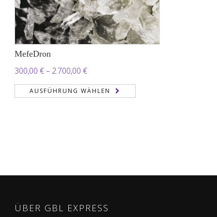
MefeDron
Preisspanne:
300,00
€
–
2.700,00
€
300,00 €
AUSFÜHRUNG WÄHLEN
bis
2.700,00 €
ÜBER GBL EXPRESS