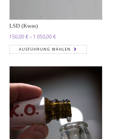
LSD (Kwas)
Preisspanne:
150,00
€
–
1.050,00
€
150,00 €
AUSFÜHRUNG WÄHLEN
bis
1.050,00 €