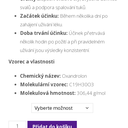
svalů a podpora spalování tuků.
Začátek účinku:
Během několika dní po
zahájení užívání léku.
Doba trvání účinku:
Účinek přetrvává
několik hodin po požití a při pravidelném
užívání jsou výsledky konzistentní.
Vzorec a vlastnosti
Chemický název:
Oxandrolon
Molekulární vzorec:
C19H30O3
Molekulová hmotnost:
306,44 g/mol
Množství
Anavar
Přidat do košíku