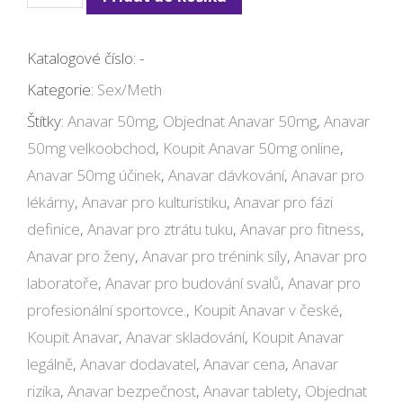
50mg
množství
Katalogové číslo:
-
Kategorie:
Sex/Meth
Štítky:
Anavar 50mg
,
Objednat Anavar 50mg
,
Anavar
50mg velkoobchod
,
Koupit Anavar 50mg online
,
Anavar 50mg účinek
,
Anavar dávkování
,
Anavar pro
lékárny
,
Anavar pro kulturistiku
,
Anavar pro fázi
definice
,
Anavar pro ztrátu tuku
,
Anavar pro fitness
,
Anavar pro ženy
,
Anavar pro trénink síly
,
Anavar pro
laboratoře
,
Anavar pro budování svalů
,
Anavar pro
profesionální sportovce.
,
Koupit Anavar v české
,
Koupit Anavar
,
Anavar skladování
,
Koupit Anavar
legálně
,
Anavar dodavatel
,
Anavar cena
,
Anavar
rizika
,
Anavar bezpečnost
,
Anavar tablety
,
Objednat