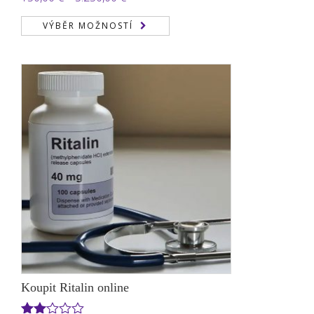
cen:
VÝBĚR MOŽNOSTÍ
150,00 €
až
3.250,00 €
Koupit Ritalin online