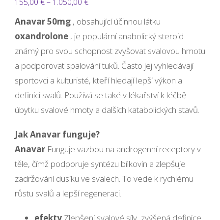
Rozpětí
155,00
€
–
1.050,00
€
cen:
Anavar 50mg
, obsahující účinnou látku
155,00 €
oxandrolone
, je populární anabolický steroid
až
známý pro svou schopnost zvyšovat svalovou hmotu
1.050,00 €
a podporovat spalování tuků. Často jej vyhledávají
sportovci a kulturisté, kteří hledají lepší výkon a
definici svalů. Používá se také v lékařství k léčbě
úbytku svalové hmoty a dalších katabolických stavů.
Jak Anavar funguje?
Anavar
Funguje vazbou na androgenní receptory v
těle, čímž podporuje syntézu bílkovin a zlepšuje
zadržování dusíku ve svalech. To vede k rychlému
růstu svalů a lepší regeneraci.
efekty
Zlepšení svalové síly, zvýšená definice