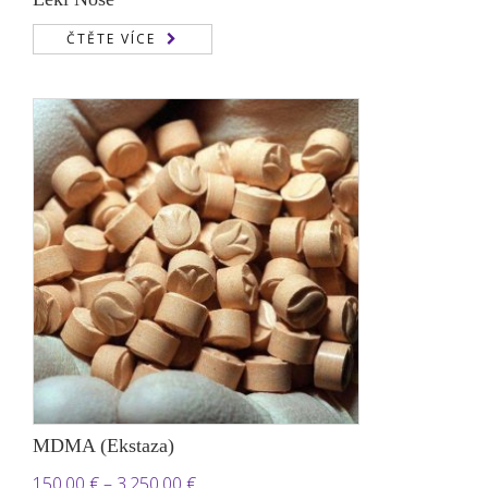
ČTĚTE VÍCE
MDMA (Ekstaza)
Rozpětí
150,00
€
–
3.250,00
€