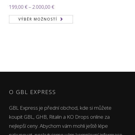
Hodnocení
Rozpětí
199,00
€
–
2.000,00
€
2.00
cen:
z 5
VÝBĚR MOŽNOSTÍ
199,00 €
až
2.000,00 €
O GBL EXPRESS
GBL Express je přední obchod, kde si můžete
koupit GBL, GHB, Ritalin a KO Drops online za
nejlepší ceny. Abychom vám mohli ještě lépe
nakupovat, poskytujeme vám komplexní informace