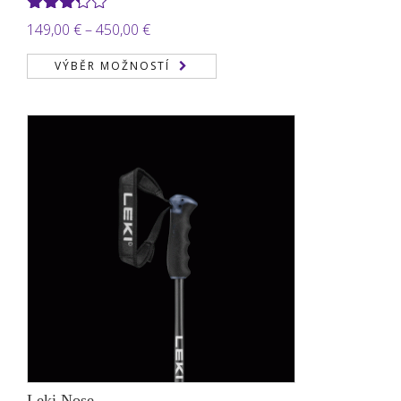
Hodnocení
Rozpětí
149,00
€
–
450,00
€
3.22
z
cen:
5
VÝBĚR MOŽNOSTÍ
149,00 €
až
450,00 €
Leki Nose