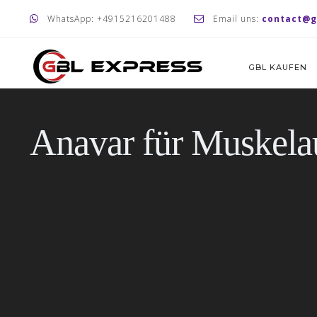
WhatsApp: +4915216201488
Email uns:
contact@g
GBL KAUFEN
Anavar für Muskela