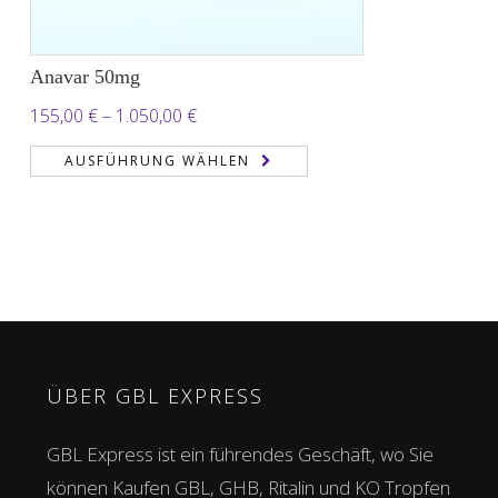
Anavar 50mg
Preisspanne:
155,00
€
–
1.050,00
€
155,00 €
AUSFÜHRUNG WÄHLEN
bis
1.050,00 €
ÜBER GBL EXPRESS
GBL Express ist ein führendes Geschäft, wo Sie
können Kaufen GBL, GHB, Ritalin und KO Tropfen