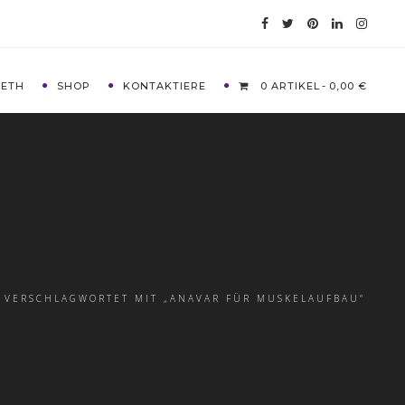
METH
SHOP
KONTAKTIERE
0 ARTIKEL
0,00 €
 VERSCHLAGWORTET MIT „ANAVAR FÜR MUSKELAUFBAU“