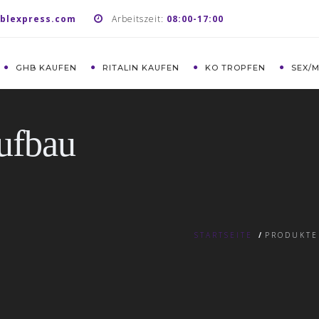
blexpress.com
Arbeitszeit:
08:00-17:00
GHB KAUFEN
RITALIN KAUFEN
KO TROPFEN
SEX/
ufbau
STARTSEITE
/
PRODUKTE