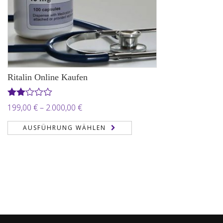
Ritalin Online Kaufen
Bewertet
Preisspanne:
199,00
€
–
2.000,00
€
mit
199,00 €
2.00
AUSFÜHRUNG WÄHLEN
von
bis
5
2.000,00 €